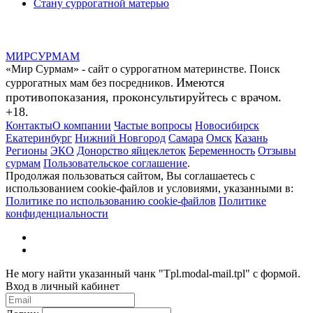
Стану суррогатной матерью
МИР
СУР
МАМ
«Мир Сурмам» - сайт о суррогатном материнстве. Поиск
Имеются
суррогатных мам без посредников.
противопоказания, проконсультируйтесь с врачом.
+18.
Контакты
О компании
Частые вопросы
Новосибирск
Екатеринбург
Нижний Новгород
Самара
Омск
Казань
Регионы
ЭКО
Донорство яйцеклеток
Беременность
Отзывы
сурмам
Пользовательское соглашение
.
Продолжая пользоваться сайтом, Вы соглашаетесь с
использованием cookie-файлов и условиями, указанными в:
Политике по использованию cookie-файлов
Политике
конфиденциальности
Не могу найти указанный чанк "Tpl.modal-mail.tpl" с формой.
Вход в личный кабинет