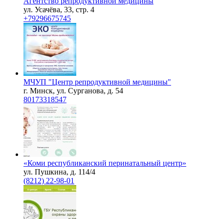
Агентство репродуктивной медицины
ул. Усачёва, 33, стр. 4
+79296675745
МЧУП "Центр репродуктивной медицины"
г. Минск, ул. Сурганова, д. 54
80173318547
«Коми республиканский перинатальный центр»
ул. Пушкина, д. 114/4
(8212) 22-98-01