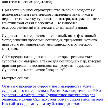
лиц (генетических родителей).
При гестационном сурматеринстве эмбрион создается с
использованием генетического материала заказчиков и
переносится в матку суррогатной матери, которая не имеет
генетической связи с ребенком. Это наиболее
распространённый и этически приемлемый вариант.
Суррогатное материнство — сложный, но эффективный
метод решения проблемы бесплодия, требующий четкого
правового регулирования, медицинского и этического
контроля.
Сайт предназначен для женщин, которые решили стать
суррогатной матерью, а также для бесплодных пар, которые
приняли решение воспользоваться услугами сурмамы.
Суррогатное матерниство "под ключ".
Быстрые ссылки:
Отзывы о процедуре суррогатного материнства
Услуги
суррогатного материнства в России
Законодательство РФ о
суррогатном материнстве
Суррогатное материнство для
одиноких мужчин
Сколько стоят услуги суррогатной матери
Как найти суррогатную маму без посредников