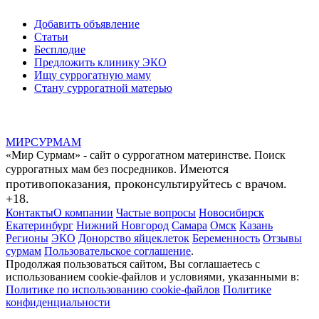
Добавить объявление
Статьи
Бесплодие
Предложить клинику ЭКО
Ищу суррогатную маму
Стану суррогатной матерью
МИР
СУР
МАМ
«Мир Сурмам» - сайт о суррогатном материнстве. Поиск
Имеются
суррогатных мам без посредников.
противопоказания, проконсультируйтесь с врачом.
+18.
Контакты
О компании
Частые вопросы
Новосибирск
Екатеринбург
Нижний Новгород
Самара
Омск
Казань
Регионы
ЭКО
Донорство яйцеклеток
Беременность
Отзывы
сурмам
Пользовательское соглашение
.
Продолжая пользоваться сайтом, Вы соглашаетесь с
использованием cookie-файлов и условиями, указанными в:
Политике по использованию cookie-файлов
Политике
конфиденциальности