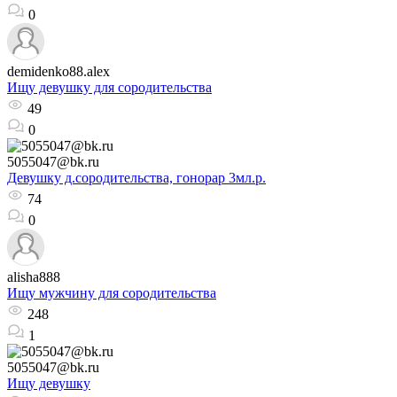
0
demidenko88.alex
Ищу девушку для сородительства
49
0
5055047@bk.ru
Девушку д.сородительства, гонорар 3мл.р.
74
0
alisha888
Ищу мужчину для сородительства
248
1
5055047@bk.ru
Ищу девушку