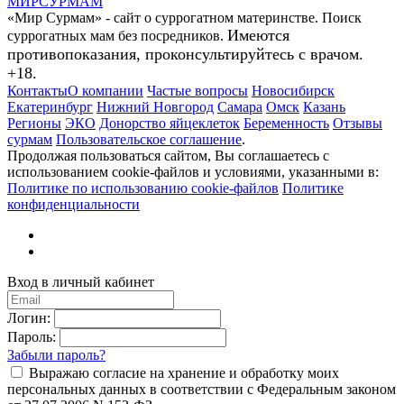
МИР
СУР
МАМ
«Мир Сурмам» - сайт о суррогатном материнстве. Поиск
Имеются
суррогатных мам без посредников.
противопоказания, проконсультируйтесь с врачом.
+18.
Контакты
О компании
Частые вопросы
Новосибирск
Екатеринбург
Нижний Новгород
Самара
Омск
Казань
Регионы
ЭКО
Донорство яйцеклеток
Беременность
Отзывы
сурмам
Пользовательское соглашение
.
Продолжая пользоваться сайтом, Вы соглашаетесь с
использованием cookie-файлов и условиями, указанными в:
Политике по использованию cookie-файлов
Политике
конфиденциальности
Вход в личный кабинет
Логин:
Пароль:
Забыли пароль?
Выражаю согласие на хранение и обработку моих
персональных данных в соответствии с Федеральным законом