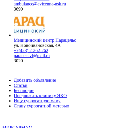
ambulance@avicenna-nsk.ru
3690
Медицинский центр Парацельс
ул. Новоивановская, 4А
+7(423) 2-262-262
paracels.vl@mail.ru
3020
Добавить объявление
Статьи
Бесплодие
Предложить клинику ЭКО
Ищу суррогатную маму
Стану суррогатной матерью
МИР
СУР
МАМ