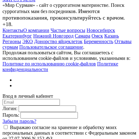
«Мир Сурмам» - сайт о суррогатном материнстве. Поиск
Имеются
суррогатных мам без посредников.
противопоказания, проконсультируйтесь с врачом.
+18.
Контакты
О компании
Частые вопросы
Новосибирск
Екатеринбург
Нижний Новгород
Самара
Омск
Казань
Регионы
ЭКО
Донорство яйцеклеток
Беременность
Отзывы
сурмам
Пользовательское соглашение
.
Продолжая пользоваться сайтом, Вы соглашаетесь с
использованием cookie-файлов и условиями, указанными в:
Политике по использованию cookie-файлов
Политике
конфиденциальности
Вход в личный кабинет
Логин:
Пароль:
Забыли пароль?
Выражаю согласие на хранение и обработку моих
персональных данных в соответствии с Федеральным законом
от 27.07.2006 N 152-ФЗ