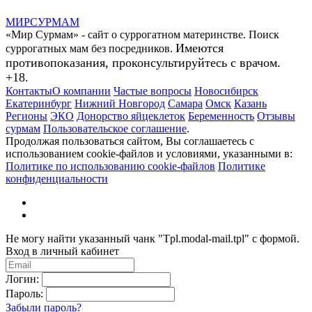
МИР
СУР
МАМ
«Мир Сурмам» - сайт о суррогатном материнстве. Поиск
Имеются
суррогатных мам без посредников.
противопоказания, проконсультируйтесь с врачом.
+18.
Контакты
О компании
Частые вопросы
Новосибирск
Екатеринбург
Нижний Новгород
Самара
Омск
Казань
Регионы
ЭКО
Донорство яйцеклеток
Беременность
Отзывы
сурмам
Пользовательское соглашение
.
Продолжая пользоваться сайтом, Вы соглашаетесь с
использованием cookie-файлов и условиями, указанными в:
Политике по использованию cookie-файлов
Политике
конфиденциальности
Не могу найти указанный чанк "Tpl.modal-mail.tpl" с формой.
Вход в личный кабинет
Логин:
Пароль:
Забыли пароль?