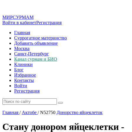
МИР
СУР
МАМ
Войти в кабинет
Регистрация
Главная
Суррогатное материнство
Добавить объявление
Москва
Санкт-Петербург
Канал сурмам и БИО
Клиники
Блог
Избранное
Контакты
Войти
Регистрация
Главная
/
Актобе
/
N52750
Донорство яйцеклеток
Стану донором яйцеклетки -