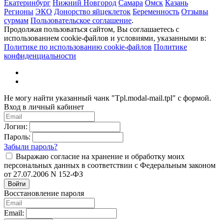
Екатеринбург
Нижний Новгород
Самара
Омск
Казань
Регионы
ЭКО
Донорство яйцеклеток
Беременность
Отзывы
сурмам
Пользовательское соглашение
.
Продолжая пользоваться сайтом, Вы соглашаетесь с
использованием cookie-файлов и условиями, указанными в:
Политике по использованию cookie-файлов
Политике
конфиденциальности
Не могу найти указанный чанк "Tpl.modal-mail.tpl" с формой.
Вход в личный кабинет
Логин:
Пароль:
Забыли пароль?
Выражаю согласие на хранение и обработку моих
персональных данных в соответствии с Федеральным законом
от 27.07.2006 N 152-ФЗ
Войти
Восстановление пароля
Email: