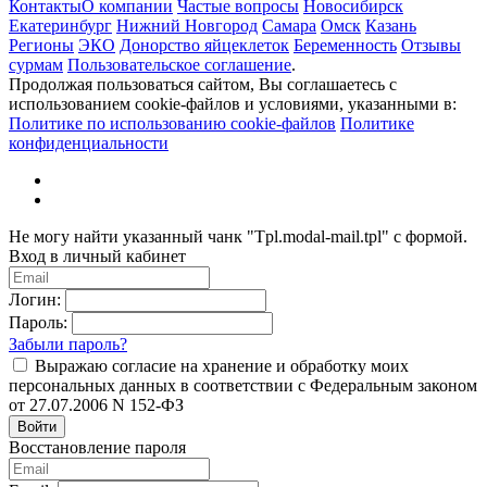
Контакты
О компании
Частые вопросы
Новосибирск
Екатеринбург
Нижний Новгород
Самара
Омск
Казань
Регионы
ЭКО
Донорство яйцеклеток
Беременность
Отзывы
сурмам
Пользовательское соглашение
.
Продолжая пользоваться сайтом, Вы соглашаетесь с
использованием cookie-файлов и условиями, указанными в:
Политике по использованию cookie-файлов
Политике
конфиденциальности
Не могу найти указанный чанк "Tpl.modal-mail.tpl" с формой.
Вход в личный кабинет
Логин:
Пароль:
Забыли пароль?
Выражаю согласие на хранение и обработку моих
персональных данных в соответствии с Федеральным законом
от 27.07.2006 N 152-ФЗ
Войти
Восстановление пароля