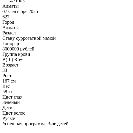
....
№71903
Алматы
07 Сентября 2025
627
Город
Алматы
Раздел
Cтану суррогатной мамой
Гонoрар
8000000
рублей
Группа крови
B(III) Rh+
Возраст
33
Рост
167 см
Вес
58 кг
Цвет глаз
Зеленый
Дети
Цвет волос
Русые
Успешная программа, 3-ое детей .