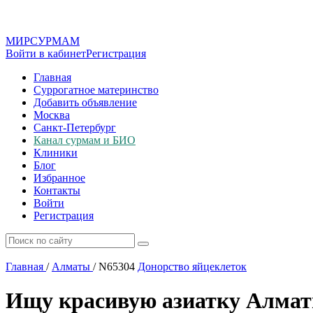
МИР
СУР
МАМ
Войти в кабинет
Регистрация
Главная
Суррогатное материнство
Добавить объявление
Москва
Санкт-Петербург
Канал сурмам и БИО
Клиники
Блог
Избранное
Контакты
Войти
Регистрация
Главная
/
Алматы
/
N65304
Донорство яйцеклеток
Ищу красивую азиатку Алмат