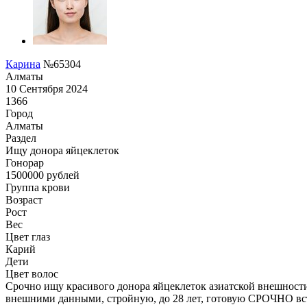
Карина
№65304
Алматы
10 Сентября 2024
1366
Город
Алматы
Раздел
Ищу донора яйцеклеток
Гонoрар
1500000
рублей
Группа крови
Возраст
Рост
Вес
Цвет глаз
Карий
Дети
Цвет волос
Срочно ищу красивого донора яйцеклеток азиатской внешност
внешними данными, стройную, до 28 лет, готовую СРОЧНО всту