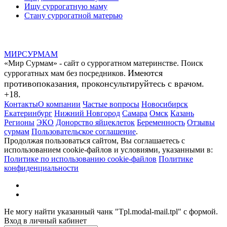
Ищу суррогатную маму
Стану суррогатной матерью
МИР
СУР
МАМ
«Мир Сурмам» - сайт о суррогатном материнстве. Поиск
Имеются
суррогатных мам без посредников.
противопоказания, проконсультируйтесь с врачом.
+18.
Контакты
О компании
Частые вопросы
Новосибирск
Екатеринбург
Нижний Новгород
Самара
Омск
Казань
Регионы
ЭКО
Донорство яйцеклеток
Беременность
Отзывы
сурмам
Пользовательское соглашение
.
Продолжая пользоваться сайтом, Вы соглашаетесь с
использованием cookie-файлов и условиями, указанными в:
Политике по использованию cookie-файлов
Политике
конфиденциальности
Не могу найти указанный чанк "Tpl.modal-mail.tpl" с формой.
Вход в личный кабинет