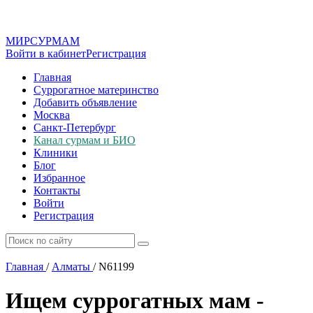
МИР
СУР
МАМ
Войти в кабинет
Регистрация
Главная
Суррогатное материнство
Добавить объявление
Москва
Санкт-Петербург
Канал сурмам и БИО
Клиники
Блог
Избранное
Контакты
Войти
Регистрация
Главная
/
Алматы
/
N61199
Ищем суррогатных мам -