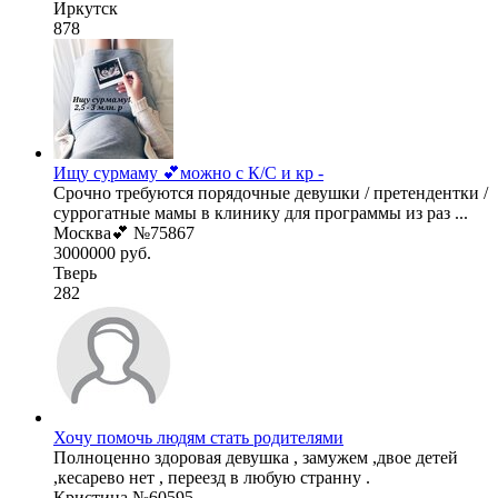
Иркутск
878
Ищу сурмаму 💕можно с К/С и кр -
Срочно требуются порядочные девушки / претендентки /
суррогатные мамы в клинику для программы из раз ...
Москва💕 №75867
3000000 руб.
Тверь
282
Хочу помочь людям стать родителями
Полноценно здоровая девушка , замужем ,двое детей
,кесарево нет , переезд в любую странну .
Кристина №60595