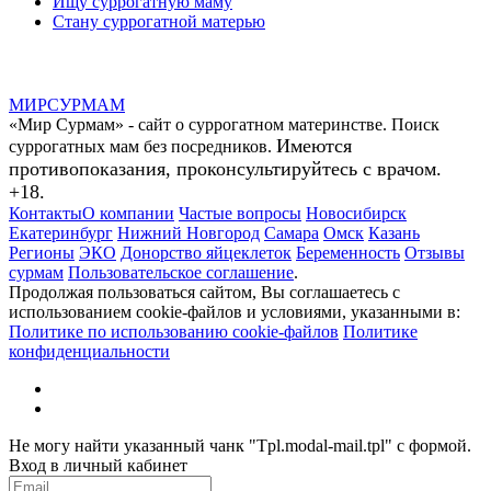
Ищу суррогатную маму
Стану суррогатной матерью
МИР
СУР
МАМ
«Мир Сурмам» - сайт о суррогатном материнстве. Поиск
Имеются
суррогатных мам без посредников.
противопоказания, проконсультируйтесь с врачом.
+18.
Контакты
О компании
Частые вопросы
Новосибирск
Екатеринбург
Нижний Новгород
Самара
Омск
Казань
Регионы
ЭКО
Донорство яйцеклеток
Беременность
Отзывы
сурмам
Пользовательское соглашение
.
Продолжая пользоваться сайтом, Вы соглашаетесь с
использованием cookie-файлов и условиями, указанными в:
Политике по использованию cookie-файлов
Политике
конфиденциальности
Не могу найти указанный чанк "Tpl.modal-mail.tpl" с формой.
Вход в личный кабинет