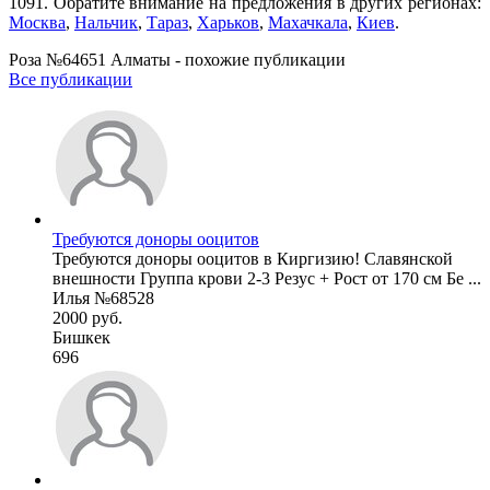
1091. Обратите внимание на предложения в других регионах:
Москва
,
Нальчик
,
Тараз
,
Харьков
,
Махачкала
,
Киев
.
Роза №64651 Алматы - похожие публикации
Все публикации
Требуются доноры ооцитов
Требуются доноры ооцитов в Киргизию! Славянской
внешности Группа крови 2-3 Резус + Рост от 170 см Бе ...
Илья №68528
2000 руб.
Бишкек
696