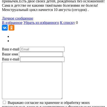
привычек.Есть двое своих детей, рождённых без осложнений!
Сама в детстве не какими тяжёлыми болезнями не болела!
Менструальный цикл начнется 10 августа (сегодня) .
Личное сообщение
В избранное
Убрать из избранного
К списку
0
Ваш e-mail
Ваше имя
Ваш e-mail
Выражаю согласие на хранение и обработку моих
персональных данных в соответствии с Федеральным законом