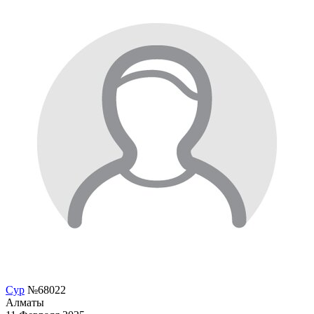
Сур
№68022
Алматы