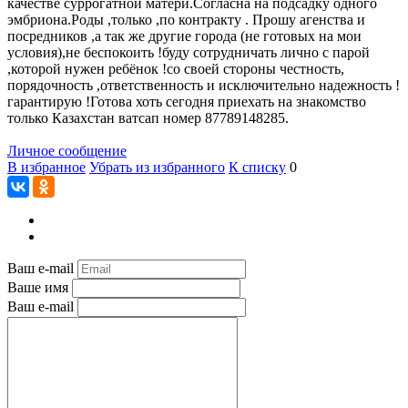
качестве суррогатной матери.Согласна на подсадку одного
эмбриона.Роды ,только ,по контракту . Прошу агенства и
посредников ,а так же другие города (не готовых на мои
условия),не беспокоить !буду сотрудничать лично с парой
,которой нужен ребёнок !со своей стороны честность,
порядочность ,ответственность и исключительно надежность !
гарантирую !Готова хоть сегодня приехать на знакомство
только Казахстан ватсап номер 87789148285.
Личное сообщение
В избранное
Убрать из избранного
К списку
0
Ваш e-mail
Ваше имя
Ваш e-mail