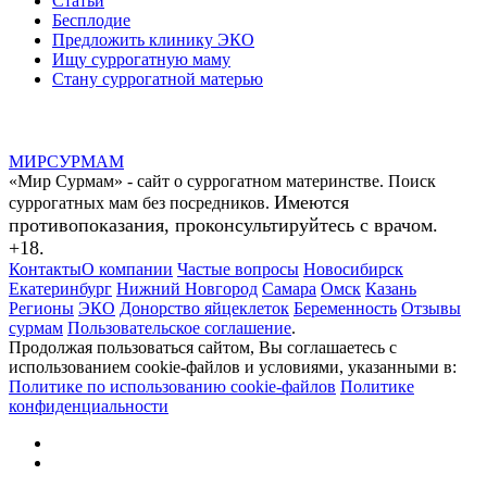
Статьи
Бесплодие
Предложить клинику ЭКО
Ищу суррогатную маму
Стану суррогатной матерью
МИР
СУР
МАМ
«Мир Сурмам» - сайт о суррогатном материнстве. Поиск
Имеются
суррогатных мам без посредников.
противопоказания, проконсультируйтесь с врачом.
+18.
Контакты
О компании
Частые вопросы
Новосибирск
Екатеринбург
Нижний Новгород
Самара
Омск
Казань
Регионы
ЭКО
Донорство яйцеклеток
Беременность
Отзывы
сурмам
Пользовательское соглашение
.
Продолжая пользоваться сайтом, Вы соглашаетесь с
использованием cookie-файлов и условиями, указанными в:
Политике по использованию cookie-файлов
Политике
конфиденциальности