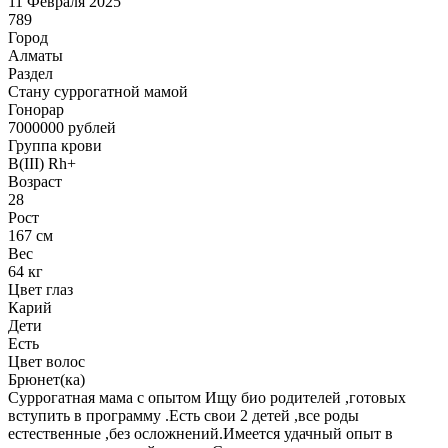
11 Февраля 2025
789
Город
Алматы
Раздел
Cтану суррогатной мамой
Гонoрар
7000000
рублей
Группа крови
B(III) Rh+
Возраст
28
Рост
167 см
Вес
64 кг
Цвет глаз
Карий
Дети
Есть
Цвет волос
Брюнет(ка)
Суррогатная мама с опытом Ищу био родителей ,готовых
вступить в программу .Есть свои 2 детей ,все роды
естественные ,без осложнений.Имеется удачный опыт в