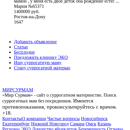
мамой , у меня есть двое деток оба рождение естес ...
Мария №65371
1400000 руб.
Ростов-на-Дону
1647
Добавить объявление
Статьи
Бесплодие
Предложить клинику ЭКО
Ищу суррогатную маму
Стану суррогатной матерью
МИР
СУР
МАМ
«Мир Сурмам» - сайт о суррогатном материнстве. Поиск
Имеются
суррогатных мам без посредников.
противопоказания, проконсультируйтесь с врачом.
+18.
Контакты
О компании
Частые вопросы
Новосибирск
Екатеринбург
Нижний Новгород
Самара
Омск
Казань
Регионы
ЭКО
Донорство яйцеклеток
Беременность
Отзывы