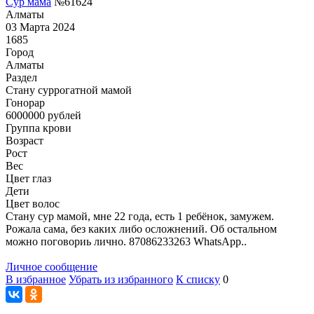
Сур мама
№61624
Алматы
03 Марта 2024
1685
Город
Алматы
Раздел
Cтану суррогатной мамой
Гонoрар
6000000
рублей
Группа крови
Возраст
Рост
Вес
Цвет глаз
Дети
Цвет волос
Стану сур мамой, мне 22 года, есть 1 ребёнок, замужем.
Рожала сама, без каких либо осложнений. Об остальном
можно поговориь лично. 87086233263 WhatsApp..
Личное сообщение
В избранное
Убрать из избранного
К списку
0