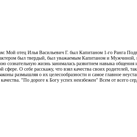
нам: Мой отец Илья Васильевич Г. был Капитаном 1-го Ранга П
арактером был твердый, был уважаемым Капитаном и Мужчиной, п
вою сознательную жизнь занималась развитием навыка общения 
й сфере. О себе расскажу, что взял качества своих родителей, т
ны размышляя о их целесообразности и самое главное неустанно
 качества. "По дороге к Богу успех неизбежен" Всем от всего с