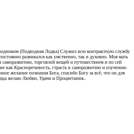
одводником (Подводная Лодка) Служил всю контрактную службу
остоянно развивался как умственно, так и духовно. Моя мать
и саморазвитию, торговлей вещей и путешествием и по сей
акие как Красноречивость, страсть к саморазвитию и изучению
е желание познания Бога, спасибо Богу за всё, что он для
ердца желаю Любви, Удачи и Процветания..