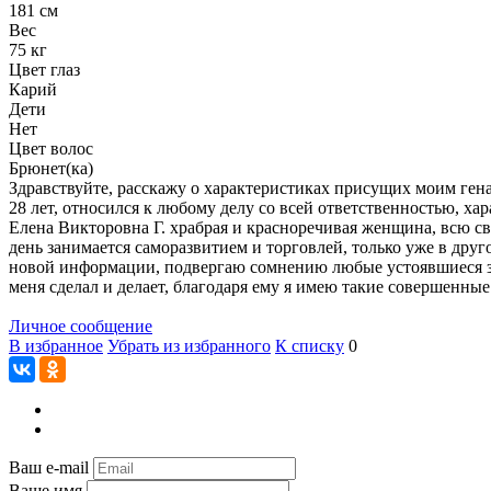
181 см
Вес
75 кг
Цвет глаз
Карий
Дети
Нет
Цвет волос
Брюнет(ка)
Здравствуйте, расскажу о характеристиках присущих моим ге
28 лет, относился к любому делу со всей ответственностью, х
Елена Викторовна Г. храбрая и красноречивая женщина, всю с
день занимается саморазвитием и торговлей, только уже в друго
новой информации, подвергаю сомнению любые устоявшиеся зако
меня сделал и делает, благодаря ему я имею такие совершенные
Личное сообщение
В избранное
Убрать из избранного
К списку
0
Ваш e-mail
Ваше имя