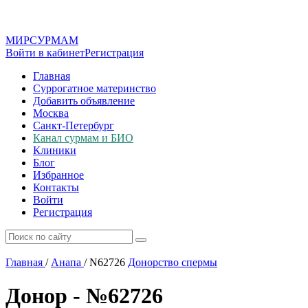
МИР
СУР
МАМ
Войти в кабинет
Регистрация
Главная
Суррогатное материнство
Добавить объявление
Москва
Санкт-Петербург
Канал сурмам и БИО
Клиники
Блог
Избранное
Контакты
Войти
Регистрация
Главная
/
Анапа
/
N62726
Донорство спермы
Донор - №62726