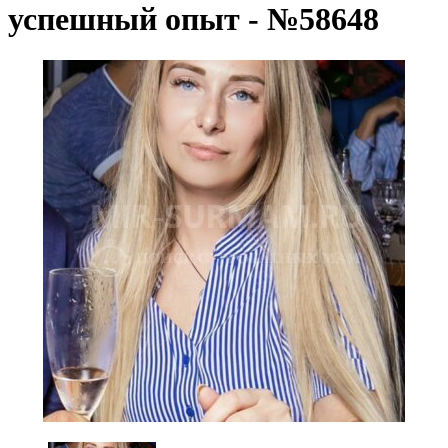
успешный опыт - №58648