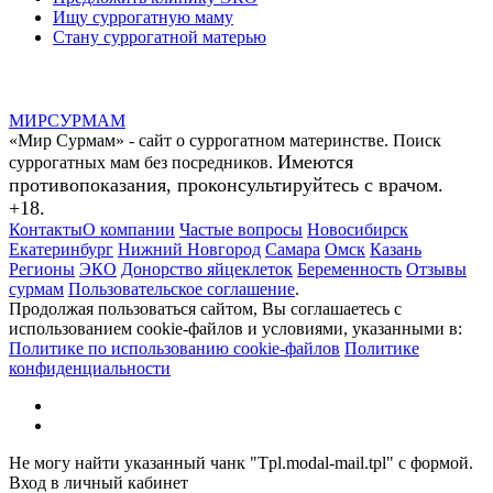
Ищу суррогатную маму
Стану суррогатной матерью
МИР
СУР
МАМ
«Мир Сурмам» - сайт о суррогатном материнстве. Поиск
Имеются
суррогатных мам без посредников.
противопоказания, проконсультируйтесь с врачом.
+18.
Контакты
О компании
Частые вопросы
Новосибирск
Екатеринбург
Нижний Новгород
Самара
Омск
Казань
Регионы
ЭКО
Донорство яйцеклеток
Беременность
Отзывы
сурмам
Пользовательское соглашение
.
Продолжая пользоваться сайтом, Вы соглашаетесь с
использованием cookie-файлов и условиями, указанными в:
Политике по использованию cookie-файлов
Политике
конфиденциальности
Не могу найти указанный чанк "Tpl.modal-mail.tpl" с формой.
Вход в личный кабинет