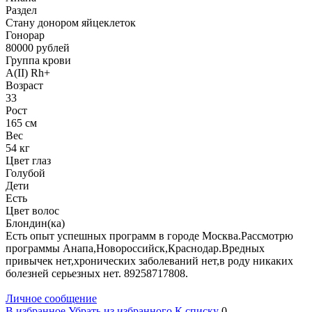
Раздел
Стану донором яйцеклеток
Гонoрар
80000
рублей
Группа крови
A(II) Rh+
Возраст
33
Рост
165 см
Вес
54 кг
Цвет глаз
Голубой
Дети
Есть
Цвет волос
Блондин(ка)
Есть опыт успешных программ в городе Москва.Рассмотрю
программы Анапа,Новороссийск,Краснодар.Вредных
привычек нет,хронических заболеваний нет,в роду никаких
болезней серьезных нет. 89258717808.
Личное сообщение
В избранное
Убрать из избранного
К списку
0