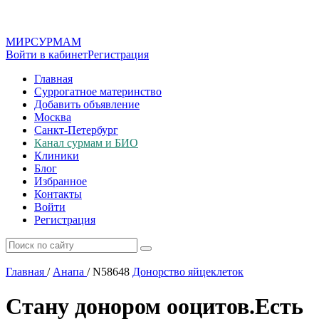
МИР
СУР
МАМ
Войти в кабинет
Регистрация
Главная
Суррогатное материнство
Добавить объявление
Москва
Санкт-Петербург
Канал сурмам и БИО
Клиники
Блог
Избранное
Контакты
Войти
Регистрация
Главная
/
Анапа
/
N58648
Донорство яйцеклеток
Стану донором ооцитов.Есть