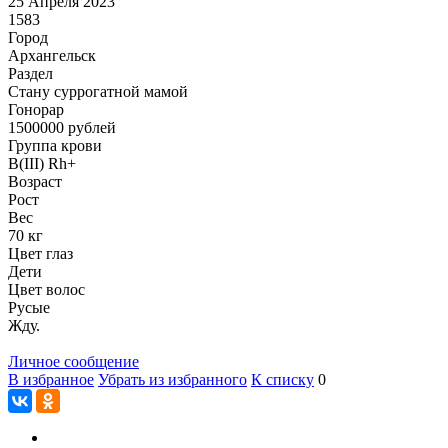
25 Апреля 2023
1583
Город
Архангельск
Раздел
Cтану суррогатной мамой
Гонoрар
1500000
рублей
Группа крови
B(III) Rh+
Возраст
Рост
Вес
70 кг
Цвет глаз
Дети
Цвет волос
Русые
Жду.
Личное сообщение
В избранное
Убрать из избранного
К списку
0