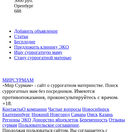
5000 руб.
Оренбург
688
Добавить объявление
Статьи
Бесплодие
Предложить клинику ЭКО
Ищу суррогатную маму
Стану суррогатной матерью
МИР
СУР
МАМ
«Мир Сурмам» - сайт о суррогатном материнстве. Поиск
Имеются
суррогатных мам без посредников.
противопоказания, проконсультируйтесь с врачом.
+18.
Контакты
О компании
Частые вопросы
Новосибирск
Екатеринбург
Нижний Новгород
Самара
Омск
Казань
Регионы
ЭКО
Донорство яйцеклеток
Беременность
Отзывы
сурмам
Пользовательское соглашение
.
Продолжая пользоваться сайтом, Вы соглашаетесь с