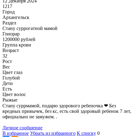
12 Декабря 2024
1217
Город
Архангельск
Раздел
Cтану суррогатной мамой
Гонoрар
1200000
рублей
Группа крови
Возраст
32
Рост
Вес
Цвет глаз
Голубой
Дети
Есть
Цвет волос
Рыжые
Стану суррмамой, подарю здорового ребеночка ❤ Без
вредных привычек, без кс, есть свой здоровый ребенок 7 лет,
официально не замужем. .
Личное сообщение
В избранное
Убрать из избранного
К списку
0