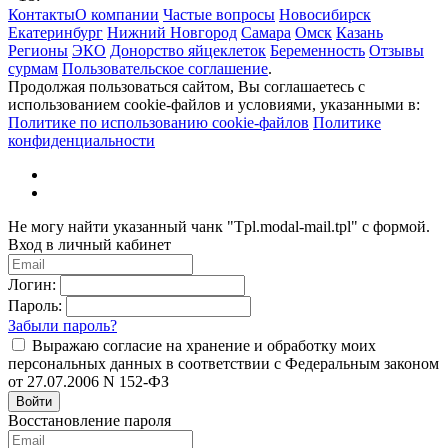
Контакты
О компании
Частые вопросы
Новосибирск
Екатеринбург
Нижний Новгород
Самара
Омск
Казань
Регионы
ЭКО
Донорство яйцеклеток
Беременность
Отзывы
сурмам
Пользовательское соглашение
.
Продолжая пользоваться сайтом, Вы соглашаетесь с
использованием cookie-файлов и условиями, указанными в:
Политике по использованию cookie-файлов
Политике
конфиденциальности
Не могу найти указанный чанк "Tpl.modal-mail.tpl" с формой.
Вход в личный кабинет
Логин:
Пароль:
Забыли пароль?
Выражаю согласие на хранение и обработку моих
персональных данных в соответствии с Федеральным законом
от 27.07.2006 N 152-ФЗ
Войти
Восстановление пароля