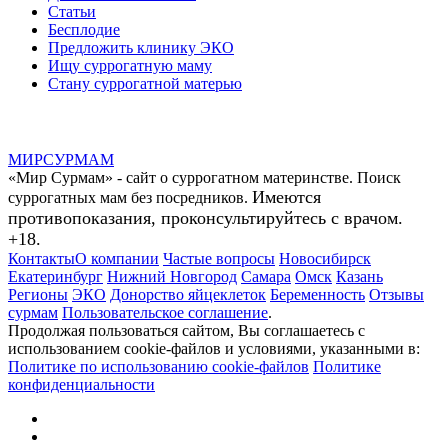
Статьи
Бесплодие
Предложить клинику ЭКО
Ищу суррогатную маму
Стану суррогатной матерью
МИР
СУР
МАМ
«Мир Сурмам» - сайт о суррогатном материнстве. Поиск
Имеются
суррогатных мам без посредников.
противопоказания, проконсультируйтесь с врачом.
+18.
Контакты
О компании
Частые вопросы
Новосибирск
Екатеринбург
Нижний Новгород
Самара
Омск
Казань
Регионы
ЭКО
Донорство яйцеклеток
Беременность
Отзывы
сурмам
Пользовательское соглашение
.
Продолжая пользоваться сайтом, Вы соглашаетесь с
использованием cookie-файлов и условиями, указанными в:
Политике по использованию cookie-файлов
Политике
конфиденциальности