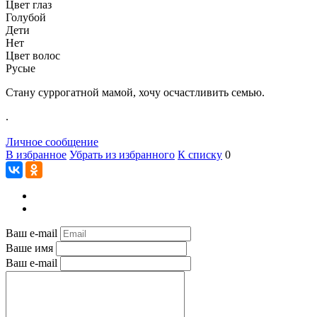
Цвет глаз
Голубой
Дети
Нет
Цвет волос
Русые
Стану суррогатной мамой, хочу осчастливить семью.
.
Личное сообщение
В избранное
Убрать из избранного
К списку
0
Ваш e-mail
Ваше имя
Ваш e-mail