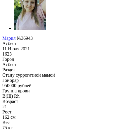
Мария
№36943
Асбест
11 Июля 2021
1623
Город
Асбест
Раздел
Cтану суррогатной мамой
Гонoрар
950000
рублей
Группа крови
B(III) Rh+
Возраст
21
Рост
162 см
Вес
75 кг