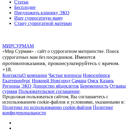
Статьи
Бесплодие
Предложить клинику ЭКО
Ищу суррогатную маму
Стану суррогатной матерью
МИР
СУР
МАМ
«Мир Сурмам» - сайт о суррогатном материнстве. Поиск
Имеются
суррогатных мам без посредников.
противопоказания, проконсультируйтесь с врачом.
+18.
Контакты
О компании
Частые вопросы
Новосибирск
Екатеринбург
Нижний Новгород
Самара
Омск
Казань
Регионы
ЭКО
Донорство яйцеклеток
Беременность
Отзывы
сурмам
Пользовательское соглашение
.
Продолжая пользоваться сайтом, Вы соглашаетесь с
использованием cookie-файлов и условиями, указанными в:
Политике по использованию cookie-файлов
Политике
конфиденциальности