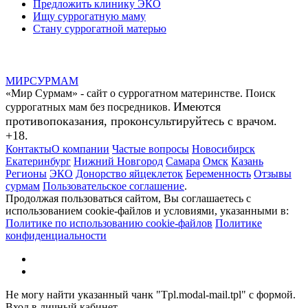
Предложить клинику ЭКО
Ищу суррогатную маму
Стану суррогатной матерью
МИР
СУР
МАМ
«Мир Сурмам» - сайт о суррогатном материнстве. Поиск
Имеются
суррогатных мам без посредников.
противопоказания, проконсультируйтесь с врачом.
+18.
Контакты
О компании
Частые вопросы
Новосибирск
Екатеринбург
Нижний Новгород
Самара
Омск
Казань
Регионы
ЭКО
Донорство яйцеклеток
Беременность
Отзывы
сурмам
Пользовательское соглашение
.
Продолжая пользоваться сайтом, Вы соглашаетесь с
использованием cookie-файлов и условиями, указанными в:
Политике по использованию cookie-файлов
Политике
конфиденциальности
Не могу найти указанный чанк "Tpl.modal-mail.tpl" с формой.
Вход в личный кабинет