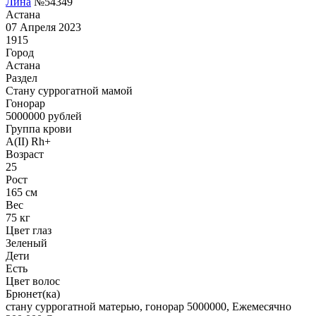
Лина
№54349
Астана
07 Апреля 2023
1915
Город
Астана
Раздел
Cтану суррогатной мамой
Гонoрар
5000000
рублей
Группа крови
A(II) Rh+
Возраст
25
Рост
165 см
Вес
75 кг
Цвет глаз
Зеленый
Дети
Есть
Цвет волос
Брюнет(ка)
стану суррогатной матерью, гонорар 5000000, Ежемесячно