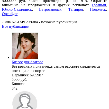
5000000 руб. Число просмотров равно 1915. Обратите
внимание на предложения в других регионах:
Грозный
,
Южно-Сахалинск
,
Петрозаводск
,
Таганрог
,
Подольск
,
Оренбург
.
Лина №54349 Астана - похожие публикации
Все публикации
Благое для благого
Без вредных привычек,в самом рассвете сил,имеется
потенциал в спорте
Нарынбек №65987
5000 руб.
Бишкек
842