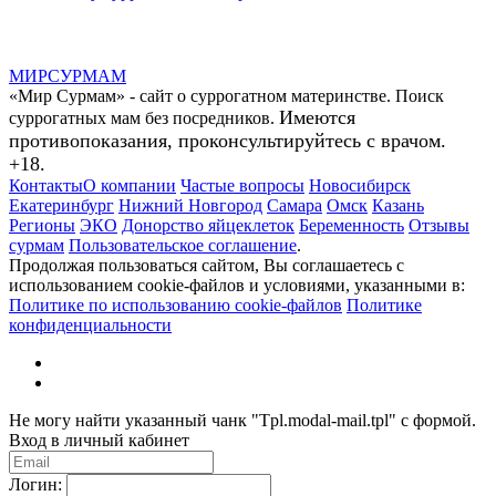
МИР
СУР
МАМ
«Мир Сурмам» - сайт о суррогатном материнстве. Поиск
Имеются
суррогатных мам без посредников.
противопоказания, проконсультируйтесь с врачом.
+18.
Контакты
О компании
Частые вопросы
Новосибирск
Екатеринбург
Нижний Новгород
Самара
Омск
Казань
Регионы
ЭКО
Донорство яйцеклеток
Беременность
Отзывы
сурмам
Пользовательское соглашение
.
Продолжая пользоваться сайтом, Вы соглашаетесь с
использованием cookie-файлов и условиями, указанными в:
Политике по использованию cookie-файлов
Политике
конфиденциальности
Не могу найти указанный чанк "Tpl.modal-mail.tpl" с формой.
Вход в личный кабинет
Логин: