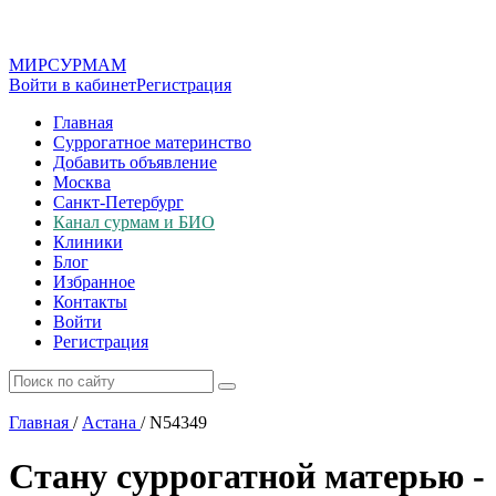
МИР
СУР
МАМ
Войти в кабинет
Регистрация
Главная
Суррогатное материнство
Добавить объявление
Москва
Санкт-Петербург
Канал сурмам и БИО
Клиники
Блог
Избранное
Контакты
Войти
Регистрация
Главная
/
Астана
/
N54349
Стану суррогатной матерью -