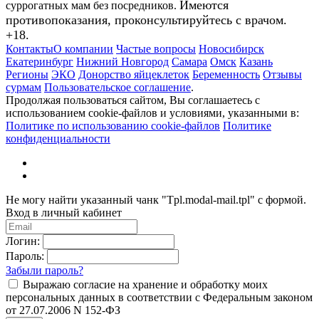
Имеются
суррогатных мам без посредников.
противопоказания, проконсультируйтесь с врачом.
+18.
Контакты
О компании
Частые вопросы
Новосибирск
Екатеринбург
Нижний Новгород
Самара
Омск
Казань
Регионы
ЭКО
Донорство яйцеклеток
Беременность
Отзывы
сурмам
Пользовательское соглашение
.
Продолжая пользоваться сайтом, Вы соглашаетесь с
использованием cookie-файлов и условиями, указанными в:
Политике по использованию cookie-файлов
Политике
конфиденциальности
Не могу найти указанный чанк "Tpl.modal-mail.tpl" с формой.
Вход в личный кабинет
Логин:
Пароль:
Забыли пароль?
Выражаю согласие на хранение и обработку моих
персональных данных в соответствии с Федеральным законом
от 27.07.2006 N 152-ФЗ