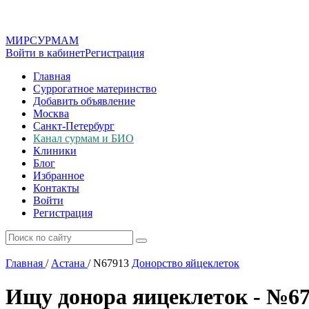
МИР
СУР
МАМ
Войти в кабинет
Регистрация
Главная
Суррогатное материнство
Добавить объявление
Москва
Санкт-Петербург
Канал сурмам и БИО
Клиники
Блог
Избранное
Контакты
Войти
Регистрация
Главная
/
Астана
/
N67913
Донорство яйцеклеток
Ищу донора яицеклеток - №6