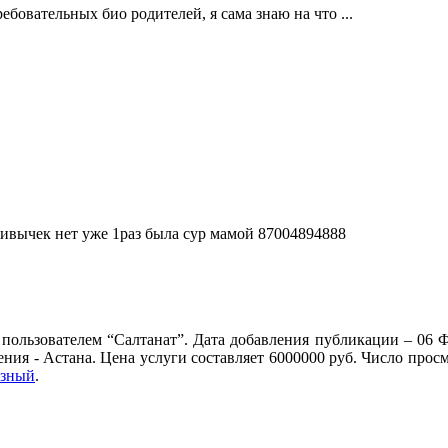
бовательных био родителей, я сама знаю на что ...
ивычек нет уже 1раз была сур мамой 87004894888
пользователем “Салтанат”. Дата добавления публикации – 06 Ф
ения - Астана. Цена услуги составляет 6000000 руб. Число про
озный
.