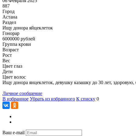
06 Февраля 2025
887
Город
Астана
Раздел
Ищу донора яйцеклеток
Гонoрар
6000000
рублей
Группа крови
Возраст
Рост
Вес
Цвет глаз
Дети
Цвет волос
Ищу донора яицеклеток, девушку казашку до 30 лет, здоровую, б
Личное сообщение
В избранное
Убрать из избранного
К списку
0
Ваш e-mail