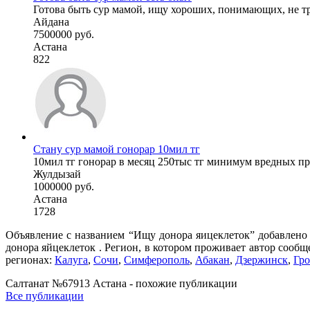
Готова быть сур мамой, ищу хороших, понимающих, не тре
Айдана
7500000 руб.
Астана
822
Стану сур мамой гонорар 10мил тг
10мил тг гонорар в месяц 250тыс тг минимум вредных пр
Жулдызай
1000000 руб.
Астана
1728
Объявление с названием “Ищу донора яицеклеток” добавлено 
донора яйцеклеток . Регион, в котором проживает автор сообщ
регионах:
Калуга
,
Сочи
,
Симферополь
,
Абакан
,
Дзержинск
,
Гр
Салтанат №67913 Астана - похожие публикации
Все публикации