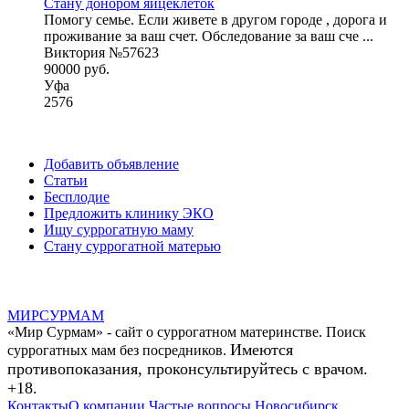
Стану донором яйцеклеток
Помогу семье. Если живете в другом городе , дорога и
проживание за ваш счет. Обследование за ваш сче ...
Виктория №57623
90000 руб.
Уфа
2576
Добавить объявление
Статьи
Бесплодие
Предложить клинику ЭКО
Ищу суррогатную маму
Стану суррогатной матерью
МИР
СУР
МАМ
«Мир Сурмам» - сайт о суррогатном материнстве. Поиск
Имеются
суррогатных мам без посредников.
противопоказания, проконсультируйтесь с врачом.
+18.
Контакты
О компании
Частые вопросы
Новосибирск