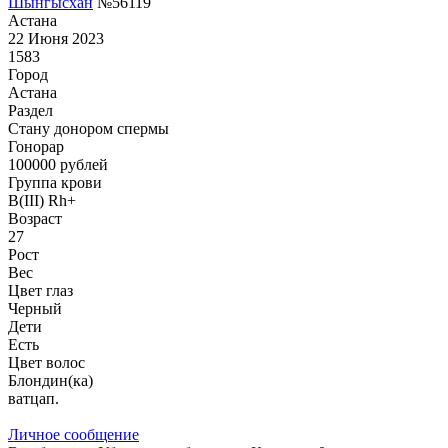
Шынгысхан
№56119
Астана
22 Июня 2023
1583
Город
Астана
Раздел
Стану донором спермы
Гонoрар
100000
рублей
Группа крови
B(III) Rh+
Возраст
27
Рост
Вес
Цвет глаз
Черный
Дети
Есть
Цвет волос
Блондин(ка)
ватцап.
Личное сообщение