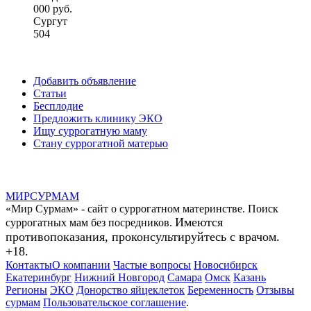
000 руб.
Сургут
504
Добавить объявление
Статьи
Бесплодие
Предложить клинику ЭКО
Ищу суррогатную маму
Стану суррогатной матерью
МИР
СУР
МАМ
«Мир Сурмам» - сайт о суррогатном материнстве. Поиск
Имеются
суррогатных мам без посредников.
противопоказания, проконсультируйтесь с врачом.
+18.
Контакты
О компании
Частые вопросы
Новосибирск
Екатеринбург
Нижний Новгород
Самара
Омск
Казань
Регионы
ЭКО
Донорство яйцеклеток
Беременность
Отзывы
сурмам
Пользовательское соглашение
.