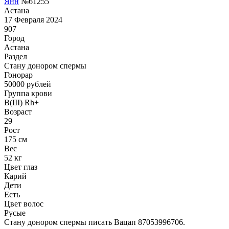
Янн
№61255
Астана
17 Февраля 2024
907
Город
Астана
Раздел
Стану донором спермы
Гонoрар
50000
рублей
Группа крови
B(III) Rh+
Возраст
29
Рост
175 см
Вес
52 кг
Цвет глаз
Карий
Дети
Есть
Цвет волос
Русые
Стану донором спермы писать Вацап 87053996706.