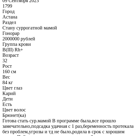
09 Сентября 2023
1799
Город
Астана
Раздел
Cтану суррогатной мамой
Гонoрар
2000000
рублей
Группа крови
B(III) Rh+
Возраст
32
Рост
160 см
Вес
84 кг
Цвет глаз
Карий
Дети
Есть
Цвет волос
Брюнет(ка)
Готова стать сур.мамой В программе была,все прошло
замечательно,подсадка удачная с 1 раз,беременность протекала
без проблем,угрозы и тд не было,родила в срок с хорошим