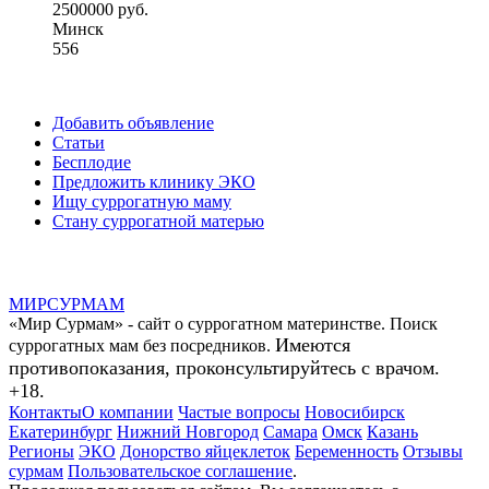
2500000 руб.
Минск
556
Добавить объявление
Статьи
Бесплодие
Предложить клинику ЭКО
Ищу суррогатную маму
Стану суррогатной матерью
МИР
СУР
МАМ
«Мир Сурмам» - сайт о суррогатном материнстве. Поиск
Имеются
суррогатных мам без посредников.
противопоказания, проконсультируйтесь с врачом.
+18.
Контакты
О компании
Частые вопросы
Новосибирск
Екатеринбург
Нижний Новгород
Самара
Омск
Казань
Регионы
ЭКО
Донорство яйцеклеток
Беременность
Отзывы
сурмам
Пользовательское соглашение
.