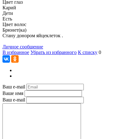
Цвет глаз
Карий
Дети
Есть
Цвет волос
Брюнет(ка)
Стану донором яйцеклеток .
Личное сообщение
В избранное
Убрать из избранного
К списку
0
Ваш e-mail
Ваше имя
Ваш e-mail