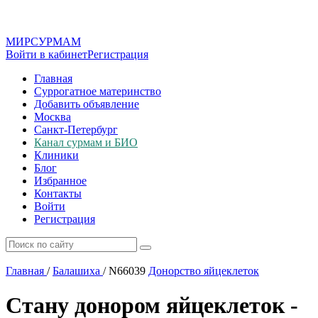
МИР
СУР
МАМ
Войти в кабинет
Регистрация
Главная
Суррогатное материнство
Добавить объявление
Москва
Санкт-Петербург
Канал сурмам и БИО
Клиники
Блог
Избранное
Контакты
Войти
Регистрация
Главная
/
Балашиха
/
N66039
Донорство яйцеклеток
Стану донором яйцеклеток -