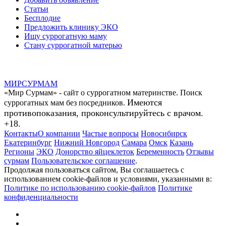
Статьи
Бесплодие
Предложить клинику ЭКО
Ищу суррогатную маму
Стану суррогатной матерью
МИР
СУР
МАМ
«Мир Сурмам» - сайт о суррогатном материнстве. Поиск
Имеются
суррогатных мам без посредников.
противопоказания, проконсультируйтесь с врачом.
+18.
Контакты
О компании
Частые вопросы
Новосибирск
Екатеринбург
Нижний Новгород
Самара
Омск
Казань
Регионы
ЭКО
Донорство яйцеклеток
Беременность
Отзывы
сурмам
Пользовательское соглашение
.
Продолжая пользоваться сайтом, Вы соглашаетесь с
использованием cookie-файлов и условиями, указанными в:
Политике по использованию cookie-файлов
Политике
конфиденциальности