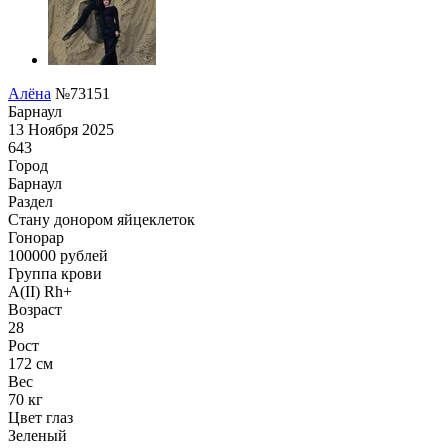
Алёна
№73151
Барнаул
13 Ноября 2025
643
Город
Барнаул
Раздел
Стану донором яйцеклеток
Гонoрар
100000
рублей
Группа крови
A(II) Rh+
Возраст
28
Рост
172 см
Вес
70 кг
Цвет глаз
Зеленый