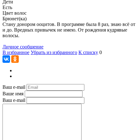
Дети
Есть
Цвет волос
Брюнет(ка)
Стану донором ооцитов. В программе была 8 раз, знаю всё от
и до. Вредных привычек не имею. От рождения кудрявые
волосы.
Личное сообщение
В избранное
Убрать из избранного
К списку
0
Ваш e-mail
Ваше имя
Ваш e-mail