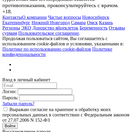
противопоказания, проконсультируйтесь с врачом.
+18.
Контакты
О компании
Частые вопросы
Новосибирск
Екатеринбург
Нижний Новгород
Самара
Омск
Казань
Регионы
ЭКО
Донорство яйцеклеток
Беременность
Отзывы
сурмам
Пользовательское соглашение
.
Продолжая пользоваться сайтом, Вы соглашаетесь с
использованием cookie-файлов и условиями, указанными в:
Политике по использованию cookie-файлов
Политике
конфиденциальности
Вход в личный кабинет
Логин:
Пароль:
Забыли пароль?
Выражаю согласие на хранение и обработку моих
персональных данных в соответствии с Федеральным законом
от 27.07.2006 N 152-ФЗ
Войти
Восстановление пароля