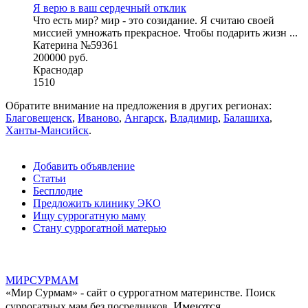
Я верю в ваш сердечный отклик
Что есть мир? мир - это созидание. Я считаю своей
миссией умножать прекрасное. Чтобы подарить жизн ...
Катерина №59361
200000 руб.
Краснодар
1510
Обратите внимание на предложения в других регионах:
Благовещенск
,
Иваново
,
Ангарск
,
Владимир
,
Балашиха
,
Ханты-Мансийск
.
Добавить объявление
Статьи
Бесплодие
Предложить клинику ЭКО
Ищу суррогатную маму
Стану суррогатной матерью
МИР
СУР
МАМ
«Мир Сурмам» - сайт о суррогатном материнстве. Поиск
Имеются
суррогатных мам без посредников.