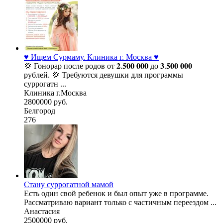
♥️ Ищем Сурмаму. Клиника г. Москва ♥️
💢 Гонорар после родов от 𝟐.𝟓𝟎𝟎 𝟎𝟎𝟎 до 𝟑.𝟓𝟎𝟎 𝟎𝟎𝟎
рублей. 💢 Требуются девушки для программы
суррогатн ...
Клиника г.Москва
2800000 руб.
Белгород
276
Стану суррогатной мамой
Есть один свой ребенок и был опыт уже в программе.
Рассматриваю вариант только с частичным переездом ...
Анастасия
2500000 руб.