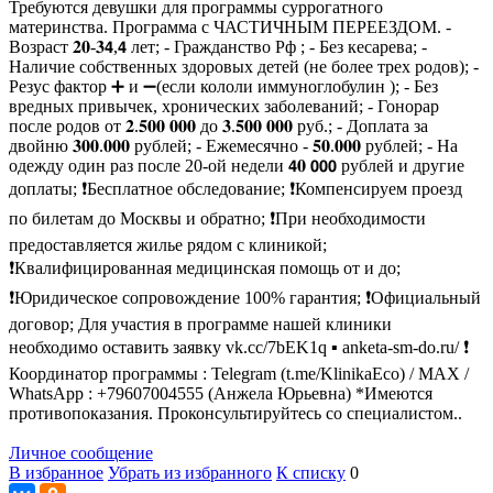
Требуются девушки для программы суррогатного
материнства. Программа с ЧАСТИЧНЫМ ПЕРЕЕЗДОМ. -
Возраст 𝟐𝟎-𝟑𝟰,𝟰 лет; - Гражданство Рф ; - Без кесарева; -
Наличие собственных здоровых детей (не более трех родов); -
Резус фактор ➕ и ➖(если кололи иммуноглобулин ); - Без
вредных привычек, хронических заболеваний; - Гонорар
после родов от 𝟐.𝟓𝟎𝟎 𝟎𝟎𝟎 до 𝟑.𝟓𝟎𝟎 𝟎𝟎𝟎 руб.; - Доплата за
двойню 𝟑𝟎𝟎.𝟎𝟎𝟎 рублей; - Ежемесячно - 𝟓𝟎.𝟎𝟎𝟎 рублей; - На
одежду один раз после 20-ой недели 𝟰𝟎 𝟬𝟬𝟬 рублей и другие
доплаты; ❗Бесплатное обследование; ❗Компенсируем проезд
по билетам до Москвы и обратно; ❗При необходимости
предоставляется жилье рядом с клиникой;
❗Квалифицированная медицинская помощь от и до;
❗Юридическое сопровождение 100% гарантия; ❗Официальный
договор; Для участия в программе нашей клиники
необходимо оставить заявку vk.cc/7bEK1q ▪ anketa-sm-do.ru/ ❗
Координатор программы : Telegram (t.me/KlinikaEco) / MAX /
WhatsApp : +79607004555 (Анжела Юрьевна) *Имеются
противопоказания. Проконсультируйтесь со специалистом..
Личное сообщение
В избранное
Убрать из избранного
К списку
0