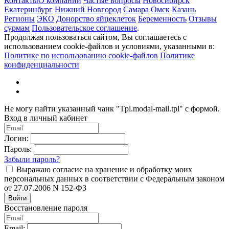
Контакты
О компании
Частые вопросы
Новосибирск
Екатеринбург
Нижний Новгород
Самара
Омск
Казань
Регионы
ЭКО
Донорство яйцеклеток
Беременность
Отзывы
сурмам
Пользовательское соглашение
.
Продолжая пользоваться сайтом, Вы соглашаетесь с
использованием cookie-файлов и условиями, указанными в:
Политике по использованию cookie-файлов
Политике
конфиденциальности
Не могу найти указанный чанк "Tpl.modal-mail.tpl" с формой.
Вход в личный кабинет
Логин:
Пароль:
Забыли пароль?
Выражаю согласие на хранение и обработку моих
персональных данных в соответствии с Федеральным законом
от 27.07.2006 N 152-ФЗ
Войти
Восстановление пароля
Email: