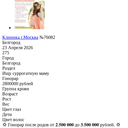
Клиника г.Москва
№76082
Белгород
23 Апреля 2026
275
Город
Белгород
Раздел
Ищу суррогатную маму
Гонoрар
2800000
рублей
Группа крови
Возраст
Рост
Вес
Цвет глаз
Дети
Цвет волос
💢 Гонорар после родов от 𝟐.𝟓𝟎𝟎 𝟎𝟎𝟎 до 𝟑.𝟓𝟎𝟎 𝟎𝟎𝟎 рублей. 💢