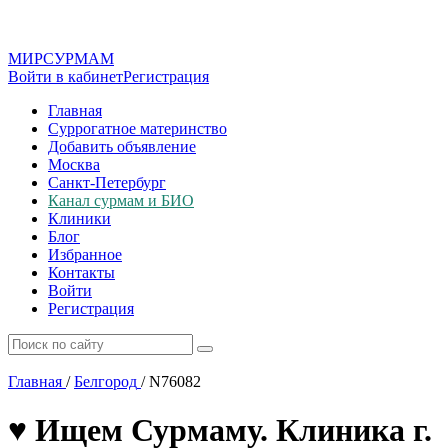
МИР
СУР
МАМ
Войти в кабинет
Регистрация
Главная
Суррогатное материнство
Добавить объявление
Москва
Санкт-Петербург
Канал сурмам и БИО
Клиники
Блог
Избранное
Контакты
Войти
Регистрация
Главная
/
Белгород
/
N76082
♥️ Ищем Сурмаму. Клиника г.