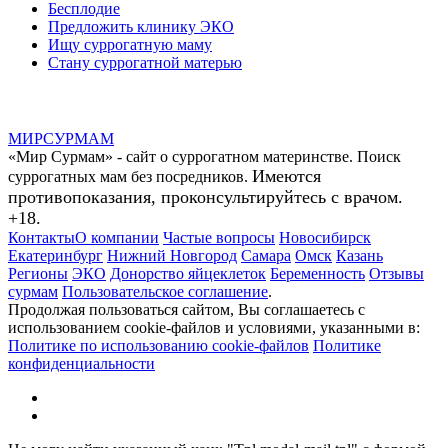
Бесплодие
Предложить клинику ЭКО
Ищу суррогатную маму
Стану суррогатной матерью
МИР
СУР
МАМ
«Мир Сурмам» - сайт о суррогатном материнстве. Поиск
Имеются
суррогатных мам без посредников.
противопоказания, проконсультируйтесь с врачом.
+18.
Контакты
О компании
Частые вопросы
Новосибирск
Екатеринбург
Нижний Новгород
Самара
Омск
Казань
Регионы
ЭКО
Донорство яйцеклеток
Беременность
Отзывы
сурмам
Пользовательское соглашение
.
Продолжая пользоваться сайтом, Вы соглашаетесь с
использованием cookie-файлов и условиями, указанными в:
Политике по использованию cookie-файлов
Политике
конфиденциальности