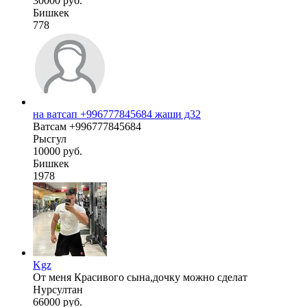
30000 руб.
Бишкек
778
на ватсап +996777845684 жаши д32
Ватсам +996777845684
Рысгул
10000 руб.
Бишкек
1978
Kgz
От меня Красивого сына,дочку можно сделат
Нурсултан
66000 руб.