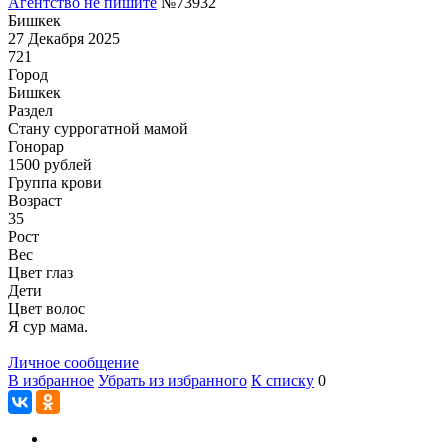
Агентство не пишите
№73932
Бишкек
27 Декабря 2025
721
Город
Бишкек
Раздел
Cтану суррогатной мамой
Гонoрар
1500
рублей
Группа крови
Возраст
35
Рост
Вес
Цвет глаз
Дети
Цвет волос
Я сур мама.
Личное сообщение
В избранное
Убрать из избранного
К списку
0