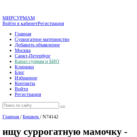
МИР
СУР
МАМ
Войти в кабинет
Регистрация
Главная
Суррогатное материнство
Добавить объявление
Москва
Санкт-Петербург
Канал сурмам и БИО
Клиники
Блог
Избранное
Контакты
Войти
Регистрация
Главная
/
Бишкек
/
N74142
ищу суррогатную мамочку -