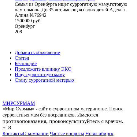
Семья из Оренбурга ищет суррогатную маму,готовую
нам помочь. До 35 лет,имеющая своих детей.Адеква ...
Алина №76942
1500000 руб.
Оренбург
208
Добавить объявление
Статьи
Бесплодие
Предложить клинику ЭКО
Ищу суррогатную маму
Стану суррогатной матерью
МИР
СУР
МАМ
«Мир Сурмам» - сайт о суррогатном материнстве. Поиск
Имеются
суррогатных мам без посредников.
противопоказания, проконсультируйтесь с врачом.
+18.
Контакты
О компании
Частые вопросы
Новосибирск