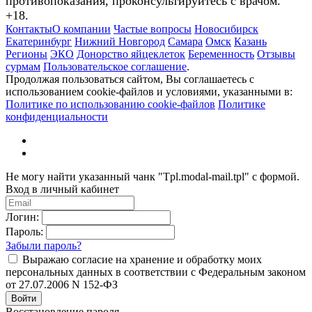
противопоказания, проконсультируйтесь с врачом.
+18.
Контакты
О компании
Частые вопросы
Новосибирск
Екатеринбург
Нижний Новгород
Самара
Омск
Казань
Регионы
ЭКО
Донорство яйцеклеток
Беременность
Отзывы
сурмам
Пользовательское соглашение
.
Продолжая пользоваться сайтом, Вы соглашаетесь с
использованием cookie-файлов и условиями, указанными в:
Политике по использованию cookie-файлов
Политике
конфиденциальности
Не могу найти указанный чанк "Tpl.modal-mail.tpl" с формой.
Вход в личный кабинет
Логин:
Пароль:
Забыли пароль?
Выражаю согласие на хранение и обработку моих
персональных данных в соответствии с Федеральным законом
от 27.07.2006 N 152-ФЗ
Войти
Восстановление пароля