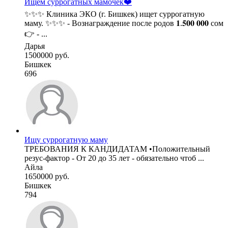
Ищем суррогатных мамочек❤️
✨✨✨ Клиника ЭКО (г. Бишкек) ищет суррогатную
маму. ✨✨✨ - Вознаграждение после родов 𝟏.𝟓𝟎𝟎 𝟎𝟎𝟎 сом
👉 - ...
Дарья
1500000 руб.
Бишкек
696
Ищу суррогатную маму
ТРЕБОВАНИЯ К КАНДИДАТАМ •Положительный
резус-фактор - От 20 до 35 лет - ⁠обязательно чтоб ...
Айла
1650000 руб.
Бишкек
794