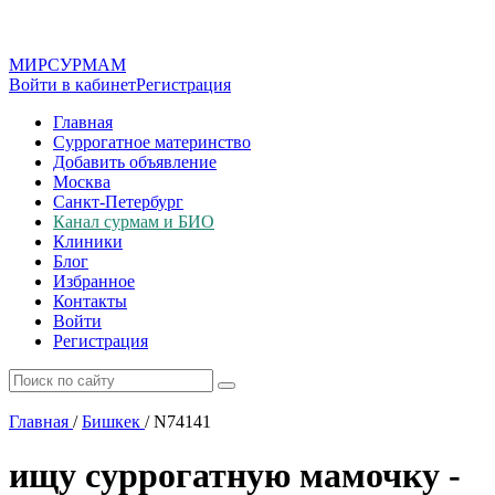
МИР
СУР
МАМ
Войти в кабинет
Регистрация
Главная
Суррогатное материнство
Добавить объявление
Москва
Санкт-Петербург
Канал сурмам и БИО
Клиники
Блог
Избранное
Контакты
Войти
Регистрация
Главная
/
Бишкек
/
N74141
ищу суррогатную мамочку -