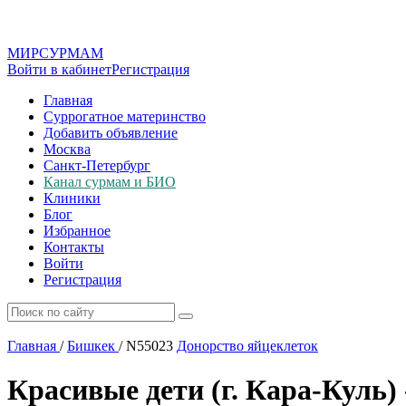
МИР
СУР
МАМ
Войти в кабинет
Регистрация
Главная
Суррогатное материнство
Добавить объявление
Москва
Санкт-Петербург
Канал сурмам и БИО
Клиники
Блог
Избранное
Контакты
Войти
Регистрация
Главная
/
Бишкек
/
N55023
Донорство яйцеклеток
Красивые дети (г. Кара-Куль)