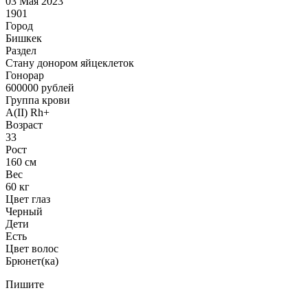
03 Мая 2023
1901
Город
Бишкек
Раздел
Стану донором яйцеклеток
Гонoрар
600000
рублей
Группа крови
A(II) Rh+
Возраст
33
Рост
160 см
Вес
60 кг
Цвет глаз
Черный
Дети
Есть
Цвет волос
Брюнет(ка)
Пишите
.