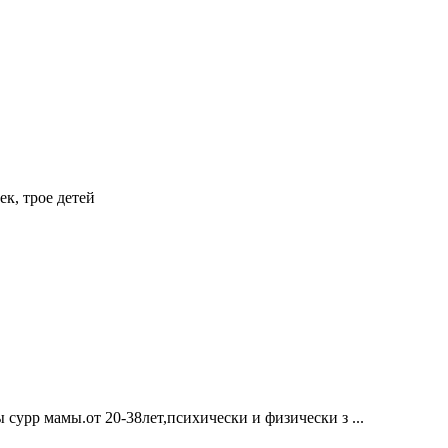
к, трое детей
урр мамы.от 20-38лет,психически и физически з ...