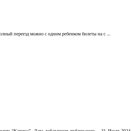
ный переезд можно с одним ребенком билеты на с ...
телем “Карина”. Дата добавления публикации – 31 Июля 2024.