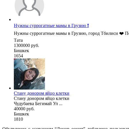
Нужны суррогатные мамы в Грузию ❗
Нужны суррогатные мамы в Грузию, город Тбилиси ❤️ Пол
Тата
1300000 руб.
Бишкек
1654
Стану донором яйцо клетки
Стану донором яйцо клетки
Чудубаева Бегимай Ул ...
40000 руб.
Бишкек
1810
Объявление с названием “Донор ооцит” добавлено пользова