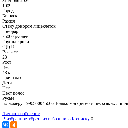
31 Июля 2024
1009
Город
Бишкек
Раздел
Стану донором яйцеклеток
Гонoрар
75000
рублей
Группа крови
O(I) Rh+
Возраст
23
Рост
Вес
48 кг
Цвет глаз
Дети
Нет
Цвет волос
Русые
по номеру +996500045666 Только конкретно и без всяких лишн
Личное сообщение
В избранное
Убрать из избранного
К списку
0