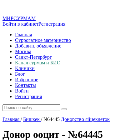
МИР
СУР
МАМ
Войти в кабинет
Регистрация
Главная
Суррогатное материнство
Добавить объявление
Москва
Санкт-Петербург
Канал сурмам и БИО
Клиники
Блог
Избранное
Контакты
Войти
Регистрация
Главная
/
Бишкек
/
N64445
Донорство яйцеклеток
Донор ооцит - №64445