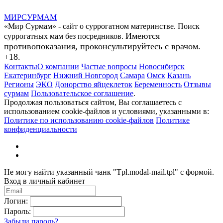
МИР
СУР
МАМ
«Мир Сурмам» - сайт о суррогатном материнстве. Поиск
Имеются
суррогатных мам без посредников.
противопоказания, проконсультируйтесь с врачом.
+18.
Контакты
О компании
Частые вопросы
Новосибирск
Екатеринбург
Нижний Новгород
Самара
Омск
Казань
Регионы
ЭКО
Донорство яйцеклеток
Беременность
Отзывы
сурмам
Пользовательское соглашение
.
Продолжая пользоваться сайтом, Вы соглашаетесь с
использованием cookie-файлов и условиями, указанными в:
Политике по использованию cookie-файлов
Политике
конфиденциальности
Не могу найти указанный чанк "Tpl.modal-mail.tpl" с формой.
Вход в личный кабинет
Логин:
Пароль:
Забыли пароль?