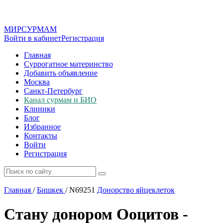
МИР
СУР
МАМ
Войти в кабинет
Регистрация
Главная
Суррогатное материнство
Добавить объявление
Москва
Санкт-Петербург
Канал сурмам и БИО
Клиники
Блог
Избранное
Контакты
Войти
Регистрация
Главная
/
Бишкек
/
N69251
Донорство яйцеклеток
Стану донором Ооцитов -