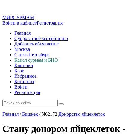
МИР
СУР
МАМ
Войти в кабинет
Регистрация
Главная
Суррогатное материнство
Добавить объявление
Москва
Санкт-Петербург
Канал сурмам и БИО
Клиники
Блог
Избранное
Контакты
Войти
Регистрация
Главная
/
Бишкек
/
N62172
Донорство яйцеклеток
Стану донором яйцеклеток -