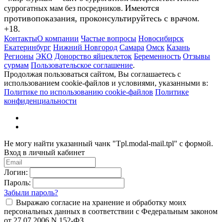
Имеются
суррогатных мам без посредников.
противопоказания, проконсультируйтесь с врачом.
+18.
Контакты
О компании
Частые вопросы
Новосибирск
Екатеринбург
Нижний Новгород
Самара
Омск
Казань
Регионы
ЭКО
Донорство яйцеклеток
Беременность
Отзывы
сурмам
Пользовательское соглашение
.
Продолжая пользоваться сайтом, Вы соглашаетесь с
использованием cookie-файлов и условиями, указанными в:
Политике по использованию cookie-файлов
Политике
конфиденциальности
Не могу найти указанный чанк "Tpl.modal-mail.tpl" с формой.
Вход в личный кабинет
Логин:
Пароль:
Забыли пароль?
Выражаю согласие на хранение и обработку моих
персональных данных в соответствии с Федеральным законом
от 27.07.2006 N 152-ФЗ