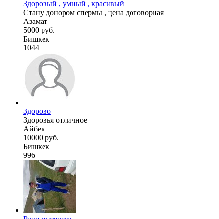
Здоровый , умный , красивый
Стану донором спермы , цена договорная
Азамат
5000 руб.
Бишкек
1044
Здорово
Здоровья отличное
Айбек
10000 руб.
Бишкек
996
Ради интереса