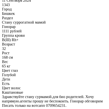
11 Сентября 2024
1343
Город
Бишкек
Раздел
Cтану суррогатной мамой
Гонoрар
1111
рублей
Группа крови
B(III) Rh+
Возраст
32
Рост
168 см
Вес
65 кг
Цвет глаз
Голубой
Дети
Есть
Цвет волос
Каштановые
Здравствуйте стану сурмамой.для био родителей. Хочу
напрямую.агенты прошу не беспокоить. Гонорар обговорим
Писать только на вотсапп 0709654231.