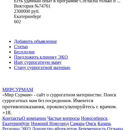
Есть удачный опыт в программе Согласна только н ...
Виктория №74761
2300000 руб.
Екатеринбург
602
Добавить объявление
Статьи
Бесплодие
Предложить клинику ЭКО
Ищу суррогатную маму
Стану суррогатной матерью
МИР
СУР
МАМ
«Мир Сурмам» - сайт о суррогатном материнстве. Поиск
Имеются
суррогатных мам без посредников.
противопоказания, проконсультируйтесь с врачом.
+18.
Контакты
О компании
Частые вопросы
Новосибирск
Екатеринбург
Нижний Новгород
Самара
Омск
Казань
Регионы
ЭКО
Донорство яйцеклеток
Беременность
Отзывы