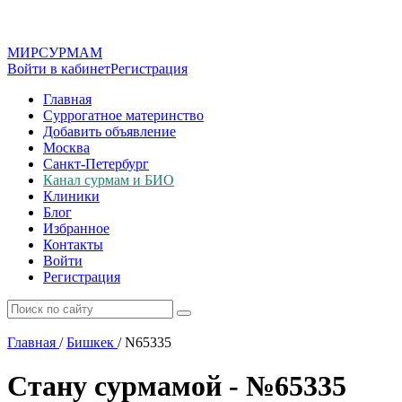
МИР
СУР
МАМ
Войти в кабинет
Регистрация
Главная
Суррогатное материнство
Добавить объявление
Москва
Санкт-Петербург
Канал сурмам и БИО
Клиники
Блог
Избранное
Контакты
Войти
Регистрация
Главная
/
Бишкек
/
N65335
Стану сурмамой - №65335