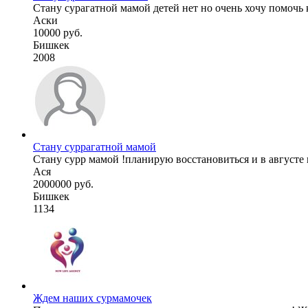
Стану сурагатной мамой детей нет но очень хочу помочь к
Аски
10000 руб.
Бишкек
2008
Стану суррагатной мамой
Стану сурр мамой !планирую восстановиться и в августе в
Ася
2000000 руб.
Бишкек
1134
Ждем наших сурмамочек