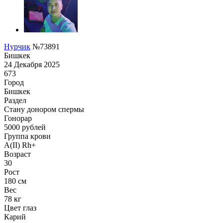
Нурчик
№73891
Бишкек
24 Декабря 2025
673
Город
Бишкек
Раздел
Стану донором спермы
Гонoрар
5000
рублей
Группа крови
A(II) Rh+
Возраст
30
Рост
180 см
Вес
78 кг
Цвет глаз
Карий