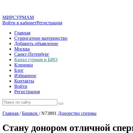
МИР
СУР
МАМ
Войти в кабинет
Регистрация
Главная
Суррогатное материнство
Добавить объявление
Москва
Санкт-Петербург
Канал сурмам и БИО
Клиники
Блог
Избранное
Контакты
Войти
Регистрация
Главная
/
Бишкек
/
N73891
Донорство спермы
Стану донором отличной спе