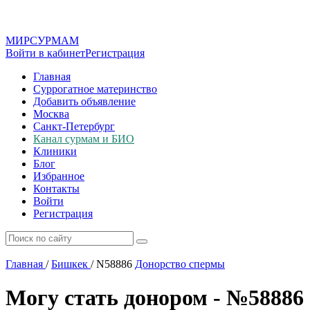
МИР
СУР
МАМ
Войти в кабинет
Регистрация
Главная
Суррогатное материнство
Добавить объявление
Москва
Санкт-Петербург
Канал сурмам и БИО
Клиники
Блог
Избранное
Контакты
Войти
Регистрация
Главная
/
Бишкек
/
N58886
Донорство спермы
Могу стать донором - №58886