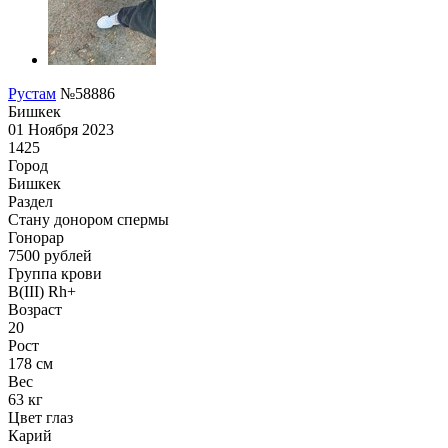
Рустам
№58886
Бишкек
01 Ноября 2023
1425
Город
Бишкек
Раздел
Стану донором спермы
Гонoрар
7500
рублей
Группа крови
B(III) Rh+
Возраст
20
Рост
178 см
Вес
63 кг
Цвет глаз
Карий