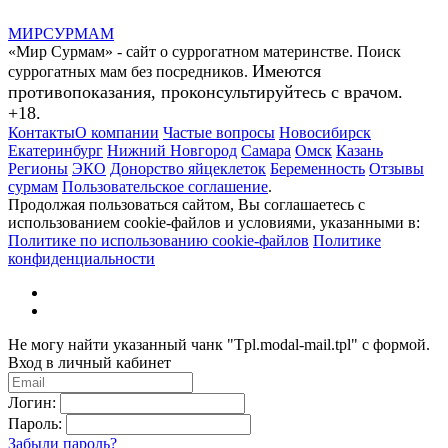
МИР
СУР
МАМ
«Мир Сурмам» - сайт о суррогатном материнстве. Поиск
Имеются
суррогатных мам без посредников.
противопоказания, проконсультируйтесь с врачом.
+18.
Контакты
О компании
Частые вопросы
Новосибирск
Екатеринбург
Нижний Новгород
Самара
Омск
Казань
Регионы
ЭКО
Донорство яйцеклеток
Беременность
Отзывы
сурмам
Пользовательское соглашение
.
Продолжая пользоваться сайтом, Вы соглашаетесь с
использованием cookie-файлов и условиями, указанными в:
Политике по использованию cookie-файлов
Политике
конфиденциальности
Не могу найти указанный чанк "Tpl.modal-mail.tpl" с формой.
Вход в личный кабинет
Логин:
Пароль:
Забыли пароль?