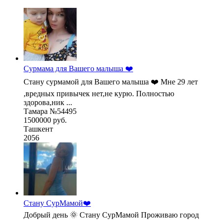
Сурмама для Вашего малыша ❤️
Стану сурмамой для Вашего малыша ❤️ Мне 29 лет
,вредных привычек нет,не курю. Полностью
здорова,ник ...
Тамара №54495
1500000 руб.
Ташкент
2056
Стану СурМамой❤️
Добрый день 🌞 Стану СурМамой Проживаю город