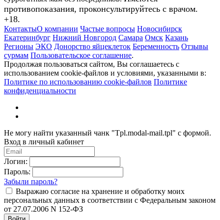
противопоказания, проконсультируйтесь с врачом.
+18.
Контакты
О компании
Частые вопросы
Новосибирск
Екатеринбург
Нижний Новгород
Самара
Омск
Казань
Регионы
ЭКО
Донорство яйцеклеток
Беременность
Отзывы
сурмам
Пользовательское соглашение
.
Продолжая пользоваться сайтом, Вы соглашаетесь с
использованием cookie-файлов и условиями, указанными в:
Политике по использованию cookie-файлов
Политике
конфиденциальности
Не могу найти указанный чанк "Tpl.modal-mail.tpl" с формой.
Вход в личный кабинет
Логин:
Пароль:
Забыли пароль?
Выражаю согласие на хранение и обработку моих
персональных данных в соответствии с Федеральным законом
от 27.07.2006 N 152-ФЗ
Войти