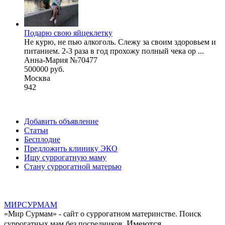
Подарю свою яйцеклетку
Не курю, не пью алкоголь. Слежу за своим здоровьем и
питанием. 2-3 раза в год прохожу полный чека ор ...
Анна-Мария №70477
500000 руб.
Москва
942
Добавить объявление
Статьи
Бесплодие
Предложить клинику ЭКО
Ищу суррогатную маму
Стану суррогатной матерью
МИР
СУР
МАМ
«Мир Сурмам» - сайт о суррогатном материнстве. Поиск
Имеются
суррогатных мам без посредников.