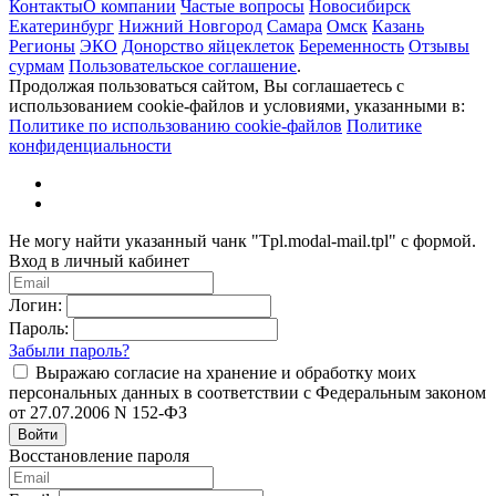
Контакты
О компании
Частые вопросы
Новосибирск
Екатеринбург
Нижний Новгород
Самара
Омск
Казань
Регионы
ЭКО
Донорство яйцеклеток
Беременность
Отзывы
сурмам
Пользовательское соглашение
.
Продолжая пользоваться сайтом, Вы соглашаетесь с
использованием cookie-файлов и условиями, указанными в:
Политике по использованию cookie-файлов
Политике
конфиденциальности
Не могу найти указанный чанк "Tpl.modal-mail.tpl" с формой.
Вход в личный кабинет
Логин:
Пароль:
Забыли пароль?
Выражаю согласие на хранение и обработку моих
персональных данных в соответствии с Федеральным законом
от 27.07.2006 N 152-ФЗ
Войти
Восстановление пароля