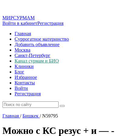
МИР
СУР
МАМ
Войти в кабинет
Регистрация
Главная
Суррогатное материнство
Добавить объявление
Москва
Санкт-Петербург
Канал сурмам и БИО
Клиники
Блог
Избранное
Контакты
Войти
Регистрация
Главная
/
Бишкек
/
N59795
Можно с КС резус + и — -