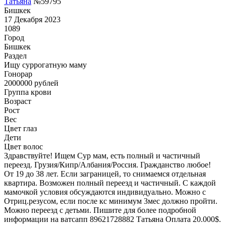
Татьяна
№59795
Бишкек
17 Декабря 2023
1089
Город
Бишкек
Раздел
Ищу суррогатную маму
Гонoрар
2000000
рублей
Группа крови
Возраст
Рост
Вес
Цвет глаз
Дети
Цвет волос
Здравствуйте! Ищем Сур мам, есть полный и частичный
переезд. Грузия/Кипр/Албания/Россия. Гражданство любое!
От 19 до 38 лет. Если заграницей, то снимаемся отдельная
квартира. Возможен полный переезд и частичный. С каждой
мамочкой условия обсуждаются индивидуально. Можно с
Отриц.резусом, если после кс минимум 3мес должно пройти.
Можно переезд с детьми. Пишите для более подробной
информации на ватсапп 89621728882 Татьяна Оплата 20.000$.