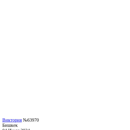
Виктория
№63970
Бишкек