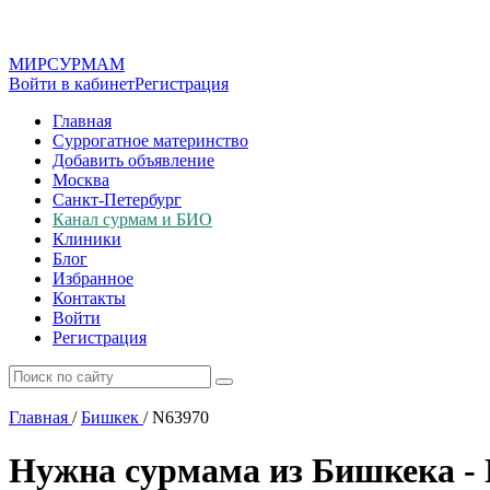
МИР
СУР
МАМ
Войти в кабинет
Регистрация
Главная
Суррогатное материнство
Добавить объявление
Москва
Санкт-Петербург
Канал сурмам и БИО
Клиники
Блог
Избранное
Контакты
Войти
Регистрация
Главная
/
Бишкек
/
N63970
Нужна сурмама из Бишкека -