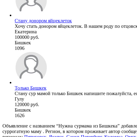
Стану донором яйцеклеток
Хочу стать донором яйцеклеток. В нашем роду по отцовск
Екатерина
100000 руб.
Бишкек
1096
Только Бишкек
Стану сур мамой только Бишкек напишите пожалуйста, есл
Гулу
120000 руб.
Бишкек
1626
Объявление с названием “Нужна сурмама из Бишкека” добавле
суррогатную маму . Регион, в котором проживает автор сообще
регионах:
Пятигорск
,
Якутск
,
Санкт-Петербург
,
Коломна
,
Омск