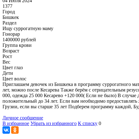
04 Июля 2024
1377
Город
Бишкек
Раздел
Ищу суррогатную маму
Гонoрар
1400000
рублей
Группа крови
Возраст
Рост
Вес
Цвет глаз
Дети
Цвет волос
Приглашаем девочек из Бишкека в программу суррогатного мат
лет, можно после Кесарева Также берём с отрицательным резус
000, одежда 25 000 Кесарево +120 000( Если не было) В случае 
положительный до 34 лет. Если вам необходимо предоставлять 
Грузии, если вы старше 35 лет Подберем программу каждой, Буд
Личное сообщение
В избранное
Убрать из избранного
К списку
0