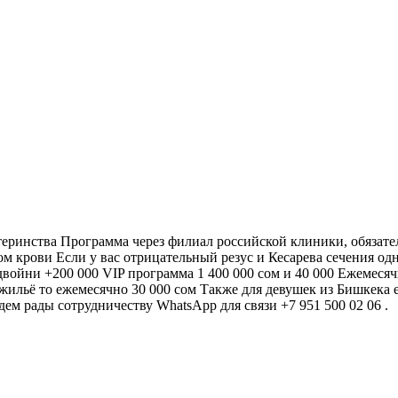
еринства Программа через филиал российской клиники, обязател
ом крови Если у вас отрицательный резус и Кесарева сечения одн
двойни +200 000 VIP программа 1 400 000 сом и 40 000 Ежемесячн
жильё то ежемесячно 30 000 сом Также для девушек из Бишкека 
ем рады сотрудничеству WhatsApp для связи +7 951 500 02 06 .