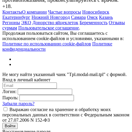
+18.
Контакты
О компании
Частые вопросы
Новосибирск
Екатеринбург
Нижний Новгород
Самара
Омск
Казань
Регионы
ЭКО
Донорство яйцеклеток
Беременность
Отзывы
сурмам
Пользовательское соглашение
.
Продолжая пользоваться сайтом, Вы соглашаетесь с
использованием cookie-файлов и условиями, указанными в:
Политике по использованию cookie-файлов
Политике
конфиденциальности
Не могу найти указанный чанк "Tpl.modal-mail.tpl" с формой.
Вход в личный кабинет
Логин:
Пароль:
Забыли пароль?
Выражаю согласие на хранение и обработку моих
персональных данных в соответствии с Федеральным законом
от 27.07.2006 N 152-ФЗ
Войти
Восстановление пароля