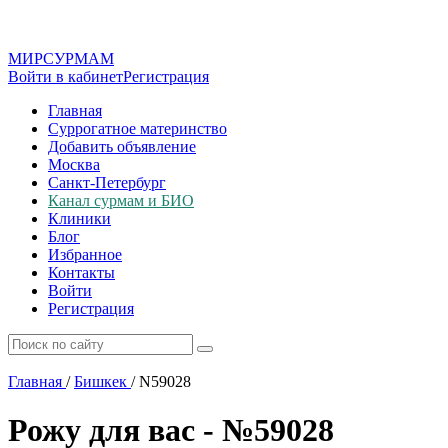
МИР
СУР
МАМ
Войти в кабинет
Регистрация
Главная
Суррогатное материнство
Добавить объявление
Москва
Санкт-Петербург
Канал сурмам и БИО
Клиники
Блог
Избранное
Контакты
Войти
Регистрация
Главная
/
Бишкек
/
N59028
Рожу для вас - №59028