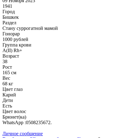
09 Ноября 2023
1941
Город
Бишкек
Раздел
Cтану суррогатной мамой
Гонoрар
1000
рублей
Группа крови
A(II) Rh+
Возраст
38
Рост
165 см
Вес
68 кг
Цвет глаз
Карий
Дети
Есть
Цвет волос
Брюнет(ка)
WhatsApp :0508235672.
Личное сообщение