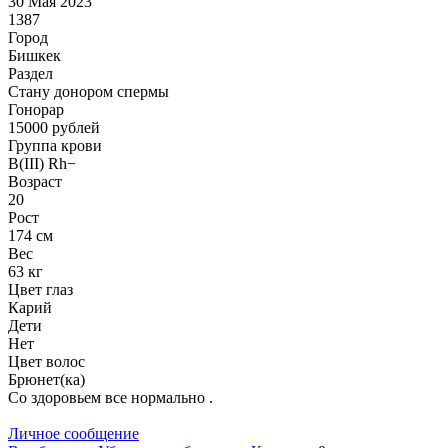
30 Мая 2023
1387
Город
Бишкек
Раздел
Стану донором спермы
Гонoрар
15000
рублей
Группа крови
B(III) Rh−
Возраст
20
Рост
174 см
Вес
63 кг
Цвет глаз
Карий
Дети
Нет
Цвет волос
Брюнет(ка)
Со здоровьем все нормально .
Личное сообщение