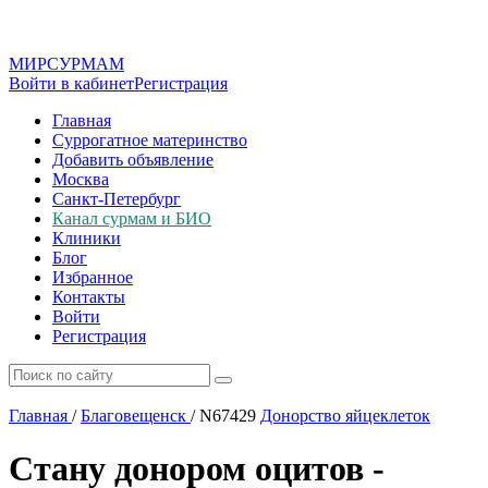
МИР
СУР
МАМ
Войти в кабинет
Регистрация
Главная
Суррогатное материнство
Добавить объявление
Москва
Санкт-Петербург
Канал сурмам и БИО
Клиники
Блог
Избранное
Контакты
Войти
Регистрация
Главная
/
Благовещенск
/
N67429
Донорство яйцеклеток
Стану донором оцитов -