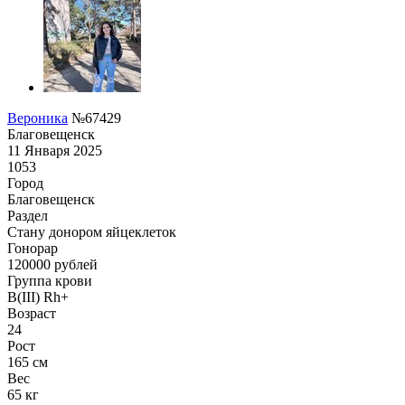
Вероника
№67429
Благовещенск
11 Января 2025
1053
Город
Благовещенск
Раздел
Стану донором яйцеклеток
Гонoрар
120000
рублей
Группа крови
B(III) Rh+
Возраст
24
Рост
165 см
Вес
65 кг