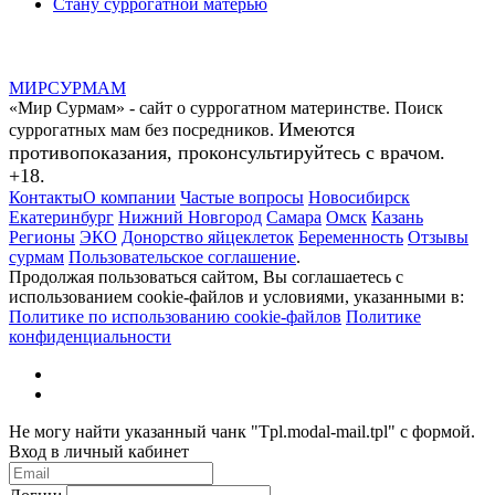
Стану суррогатной матерью
МИР
СУР
МАМ
«Мир Сурмам» - сайт о суррогатном материнстве. Поиск
Имеются
суррогатных мам без посредников.
противопоказания, проконсультируйтесь с врачом.
+18.
Контакты
О компании
Частые вопросы
Новосибирск
Екатеринбург
Нижний Новгород
Самара
Омск
Казань
Регионы
ЭКО
Донорство яйцеклеток
Беременность
Отзывы
сурмам
Пользовательское соглашение
.
Продолжая пользоваться сайтом, Вы соглашаетесь с
использованием cookie-файлов и условиями, указанными в:
Политике по использованию cookie-файлов
Политике
конфиденциальности
Не могу найти указанный чанк "Tpl.modal-mail.tpl" с формой.
Вход в личный кабинет