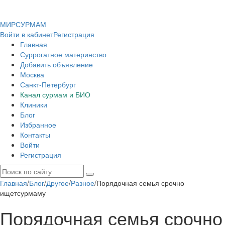
МИР
СУР
МАМ
Войти в кабинет
Регистрация
Главная
Суррогатное материнство
Добавить объявление
Москва
Санкт-Петербург
Канал сурмам и БИО
Клиники
Блог
Избранное
Контакты
Войти
Регистрация
Главная
/
Блог
/
Другое
/
Разное
/
Порядочная семья срочно
ищетсурмаму
Порядочная семья срочно