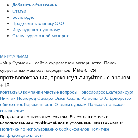
Добавить объявление
Статьи
Бесплодие
Предложить клинику ЭКО
Ищу суррогатную маму
Стану суррогатной матерью
МИР
СУР
МАМ
«Мир Сурмам» - сайт о суррогатном материнстве. Поиск
Имеются
суррогатных мам без посредников.
противопоказания, проконсультируйтесь с врачом.
+18.
Контакты
О компании
Частые вопросы
Новосибирск
Екатеринбург
Нижний Новгород
Самара
Омск
Казань
Регионы
ЭКО
Донорство
яйцеклеток
Беременность
Отзывы сурмам
Пользовательское
соглашение
.
Продолжая пользоваться сайтом, Вы соглашаетесь с
использованием cookie-файлов и условиями, указанными в:
Политике по использованию cookie-файлов
Политике
конфиденциальности