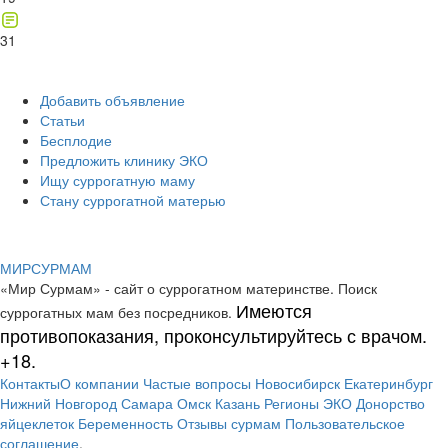
31
Добавить объявление
Статьи
Бесплодие
Предложить клинику ЭКО
Ищу суррогатную маму
Стану суррогатной матерью
МИР
СУР
МАМ
«Мир Сурмам» - сайт о суррогатном материнстве. Поиск
Имеются
суррогатных мам без посредников.
противопоказания, проконсультируйтесь с врачом.
+18.
Контакты
О компании
Частые вопросы
Новосибирск
Екатеринбург
Нижний Новгород
Самара
Омск
Казань
Регионы
ЭКО
Донорство
яйцеклеток
Беременность
Отзывы сурмам
Пользовательское
соглашение
.