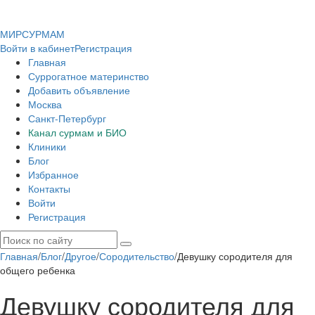
МИР
СУР
МАМ
Войти в кабинет
Регистрация
Главная
Суррогатное материнство
Добавить объявление
Москва
Санкт-Петербург
Канал сурмам и БИО
Клиники
Блог
Избранное
Контакты
Войти
Регистрация
Главная
/
Блог
/
Другое
/
Сородительство
/
Девушку сородителя для
общего ребенка
Девушку сородителя для