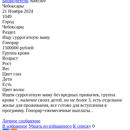
Биородители
№66569
Чебоксары
21 Ноября 2024
1049
Город
Чебоксары
Раздел
Ищу суррогатную маму
Гонoрар
1500000
рублей
Группа крови
Возраст
Рост
Вес
Цвет глаз
Дети
Есть
Цвет волос
Ищем суррогатную маму без вредных привычек, группа
крови +, наличие своих детей, но не более 3, есть отдельное
жилье для проживания, все готово для вступления в
программу. Гонорар+ежемесячные выплаты. .
Личное сообщение
В избранное
Убрать из избранного
К списку
0