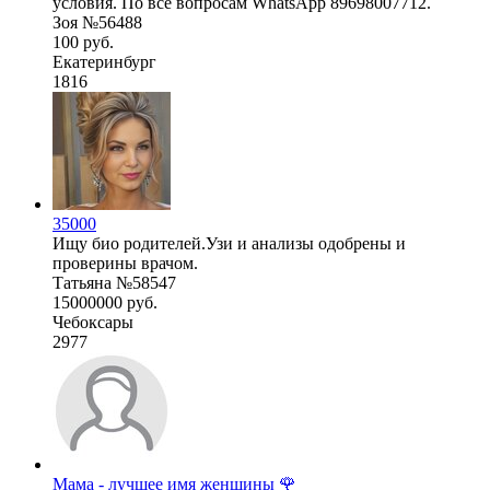
условия. По все вопросам WhatsApp 89698007712.
Зоя №56488
100 руб.
Екатеринбург
1816
35000
Ищу био родителей.Узи и анализы одобрены и
проверины врачом.
Татьяна №58547
15000000 руб.
Чебоксары
2977
Мама - лучшее имя женщины 🌹