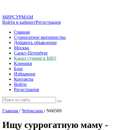
МИР
СУР
МАМ
Войти в кабинет
Регистрация
Главная
Суррогатное материнство
Добавить объявление
Москва
Санкт-Петербург
Канал сурмам и БИО
Клиники
Блог
Избранное
Контакты
Войти
Регистрация
Главная
/
Чебоксары
/
N66569
Ищу суррогатную маму -