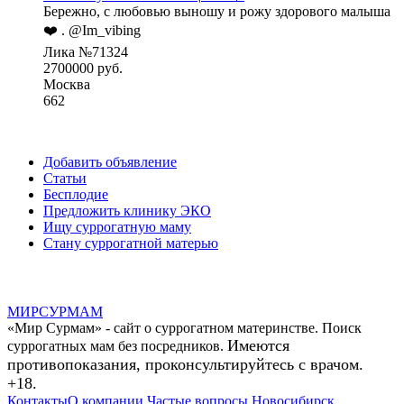
Бережно, с любовью выношу и рожу здорового малыша
❤️ . @Im_vibing
Лика №71324
2700000 руб.
Москва
662
Добавить объявление
Статьи
Бесплодие
Предложить клинику ЭКО
Ищу суррогатную маму
Стану суррогатной матерью
МИР
СУР
МАМ
«Мир Сурмам» - сайт о суррогатном материнстве. Поиск
Имеются
суррогатных мам без посредников.
противопоказания, проконсультируйтесь с врачом.
+18.
Контакты
О компании
Частые вопросы
Новосибирск